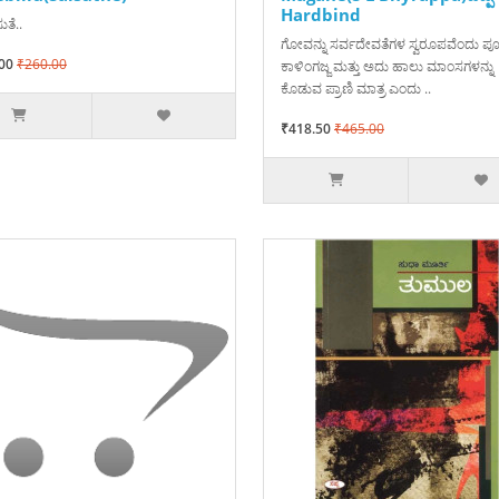
Hardbind
ತೆ..
ಗೋವನ್ನು ಸರ್ವದೇವತೆಗಳ ಸ್ವರೂಪವೆಂದು ಪ
00
₹260.00
ಕಾಳಿಂಗಜ್ಜ ಮತ್ತು ಅದು ಹಾಲು ಮಾಂಸಗಳನ್ನು
ಕೊಡುವ ಪ್ರಾಣಿ ಮಾತ್ರ ಎಂದು ..
₹418.50
₹465.00