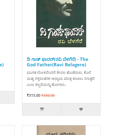
ದಿ ಗಾಡ್ ಫಾದರ್(ರವಿ ಬೆಳಗೆರೆ) - The
e)
God Father(Ravi Belagere)
ಭೂಗತ ಲೋಕವೆಂದರೆ ಕೇವಲ ಹೊಡೆದಾಟ, ಕೊಲೆ
ಮತ್ತು ರಕ್ತಪಾತಗಳ ಅಧ್ಯಾಯ ಮಾತ್ರ ಕಾಣಲು ಸಿಗುತ್ತದೆ
ಎಂಬ ಕಲ್ಪನೆಯನ್ನು ಹೋಗಲಾ..
₹315.00
₹350.00