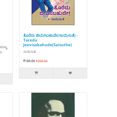
ತೊರೆದು ಜೀವಿಸಬಹುದೇ(ಸಾಯಿಸುತೆ) -
Toredu
Jeevisabahude(Saisuthe)
ಮಣ್ಣು,
ಸಾಯಿಸುತೆ..
ಿಯ
₹180.00
₹200.00