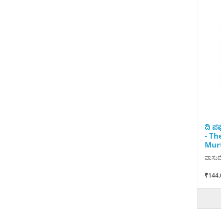
ದಿ ಪರ
- Th
Mur
ವಾಸುದ
₹144.