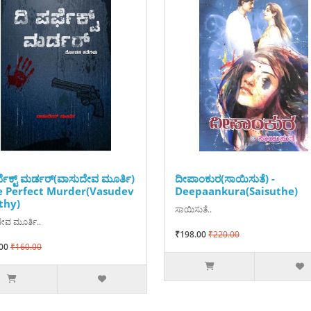
್ಫೆಕ್ಟ್ ಮರ್ಡರ್(ವಾಸುದೇವ ಮೂರ್ತಿ)
ದೀಪಾಂಕುರ(ಸಾಯಿಸುತೆ) -
e Perfect Murder(Vasudev
Deepaankura(Saisuthe)
thy)
ಸಾಯಿಸುತೆ..
ೇವ ಮೂರ್ತಿ..
₹198.00
₹220.00
00
₹160.00