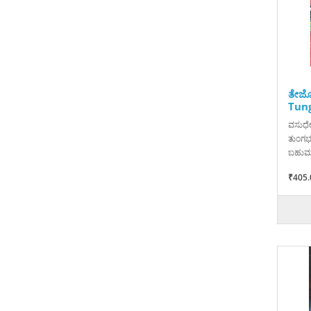
ತೇಜೋ
Tun
ವಸುಧೇ
ತುಂಗಭದ
ಬಹುಮನ
₹405.