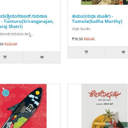
ುರು(ಶ್ರೀರಂಗರಾಜನ್,ಗುರುರಾಜ
ತುಮುಲ(ಸುಧಾ ಮೂರ್ತಿ) -
್ರಿ) - Tunturu(Srirangarajan,
Tumula(Sudha Murthy)
raj Shstri)
ಸುಧಾ ಮೂರ್ತಿ..
ಗರಾಜನ್,ಗುರುರಾಜ ಶಾಸ್ತ್ರಿ..
₹76.50
₹85.00
50
₹225.00