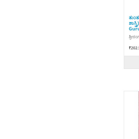
ತುಂತ
ಶಾಸ್ತ
Guru
ಶ್ರೀರಂ
₹202.