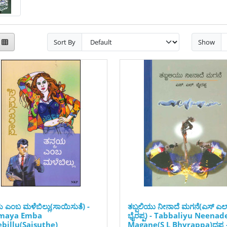
Sort By
Show
ಯ ಎಂಬ ಮಳೆಬಿಲ್ಲು(ಸಾಯಿಸುತೆ) -
ತಬ್ಬಲಿಯು ನೀನಾದೆ ಮಗನೆ(ಎಸ್ ಎಲ
maya Emba
ಭೈರಪ್ಪ) - Tabbaliyu Neenad
billu(Saisuthe)
Magane(S L Bhyrappa)ದಪ್ಪ 