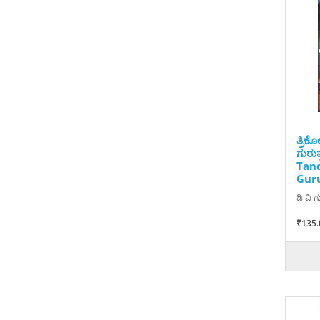
ತ್ರಿ
ಗುರು
Tan
Gur
ಡಿ ವಿ ಗ
₹135.