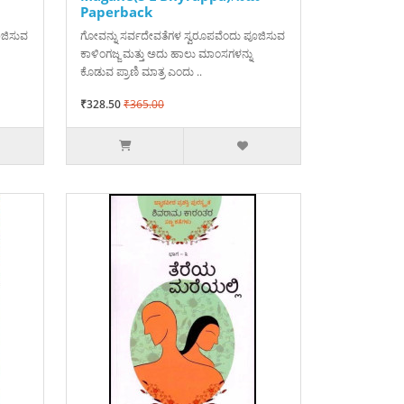
Paperback
ೂಜಿಸುವ
ಗೋವನ್ನು ಸರ್ವದೇವತೆಗಳ ಸ್ವರೂಪವೆಂದು ಪೂಜಿಸುವ
ಕಾಳಿಂಗಜ್ಜ ಮತ್ತು ಅದು ಹಾಲು ಮಾಂಸಗಳನ್ನು
ಕೊಡುವ ಪ್ರಾಣಿ ಮಾತ್ರ ಎಂದು ..
₹328.50
₹365.00