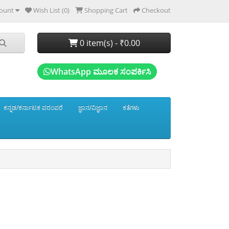
ount
Wish List (0)
Shopping Cart
Checkout
0 item(s) - ₹0.00
WhatsApp ಮೂಲಕ ಸಂಪರ್ಕಿಸಿ
ಕನ್ನಡ/ಕರ್ನಾಟಕ ಪರಂಪರೆ
ಜ್ಞಾನ/ವಿಜ್ಞಾನ
ಕತೆಗಳು