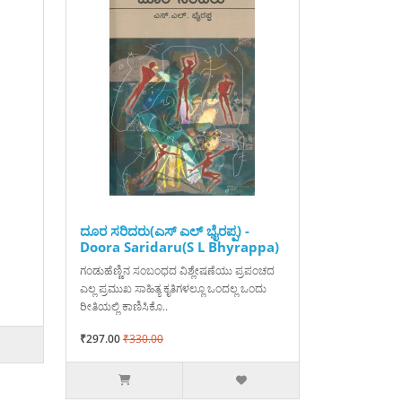
ದೂರ ಸರಿದರು(ಎಸ್ ಎಲ್ ಭೈರಪ್ಪ) -
Doora Saridaru(S L Bhyrappa)
ಗಂಡುಹೆಣ್ಣಿನ ಸಂಬಂಧದ ವಿಶ್ಲೇಷಣೆಯು ಪ್ರಪಂಚದ
ಎಲ್ಲ ಪ್ರಮುಖ ಸಾಹಿತ್ಯ ಕೃತಿಗಳಲ್ಲೂ ಒಂದಲ್ಲ ಒಂದು
ರೀತಿಯಲ್ಲಿ ಕಾಣಿಸಿಕೊ..
₹297.00
₹330.00