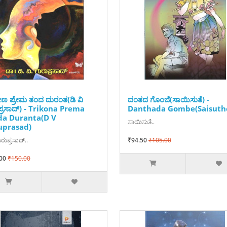
ಕೋಣ ಪ್ರೇಮ ತಂದ ದುರಂತ(ಡಿ ವಿ
ದಂತದ ಗೊಂಬೆ(ಸಾಯಿಸುತೆ) -
ಪ್ರಸಾದ್) - Trikona Prema
Danthada Gombe(Saisuth
da Duranta(D V
ಸಾಯಿಸುತೆ..
uprasad)
ುರುಪ್ರಸಾದ್..
₹94.50
₹105.00
00
₹150.00