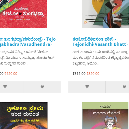
 ತುಂಗಭದ್ರಾ(ವಸುಧೇಂದ್ರ) - Tejo
ತೇಜೋನಿಧಿ(ವಸಂತ ಭಟ್) -
gabhadra(Vasudhendra)
Tejonidhi(Vasanth Bhatt)
ಂದ್ರ ಅವರ ವಿಶಿಷ್ಟ ಕಾದಂಬರಿ ’ತೇಜೋ
ಶಾಲೆ ಎಂಬುದು ಒಂದು ಊರಿನಲ್ಲಿರುವ ಕಲ್ಲು, 
್ರ’. ವಿಜಯನಗರ ಸಾಮ್ರಾಜ್ಯ, ಪೋರ್ಚುಗೀಸ್‌,
ಮರಳು, ಇಟ್ಟಿಗೆ ಸಿಮೆಂಟಿನಿಂದ ಕಟ್ಟಲ್ಪಟ್ಟ ಬರ
ಿ ಸುಲ್ತಾನರ ಕಾಲದ ..
ಕಟ್ಟಡವಲ್ಲ. ಅದೊಂ..
00
₹450.00
₹315.00
₹350.00