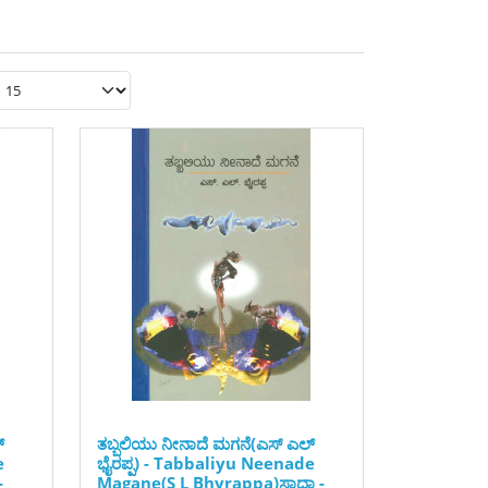
್
ತಬ್ಬಲಿಯು ನೀನಾದೆ ಮಗನೆ(ಎಸ್ ಎಲ್
e
ಭೈರಪ್ಪ) - Tabbaliyu Neenade
-
Magane(S L Bhyrappa)ಸಾದಾ -