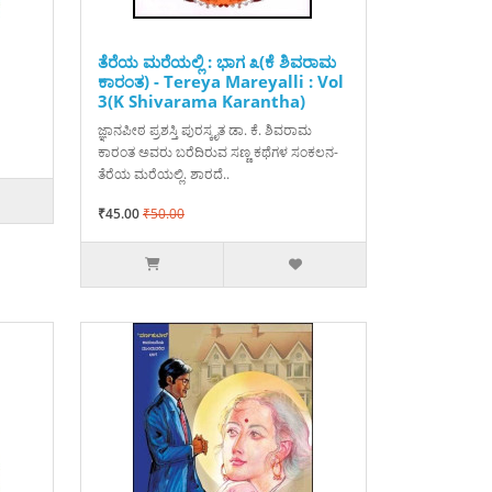
ತೆರೆಯ ಮರೆಯಲ್ಲಿ : ಭಾಗ ೩(ಕೆ ಶಿವರಾಮ
ಕಾರಂತ) - Tereya Mareyalli : Vol
3(K Shivarama Karantha)
ಜ್ಞಾನಪೀಠ ಪ್ರಶಸ್ತಿ ಪುರಸ್ಕೃತ ಡಾ. ಕೆ. ಶಿವರಾಮ
ಕಾರಂತ ಅವರು ಬರೆದಿರುವ ಸಣ್ಣ ಕಥೆಗಳ ಸಂಕಲನ-
ತೆರೆಯ ಮರೆಯಲ್ಲಿ. ಶಾರದೆ..
₹45.00
₹50.00