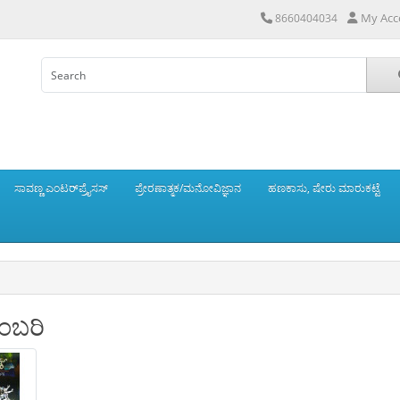
My Acc
8660404034
ಸಾವಣ್ಣ ಎಂಟರ್‌ಪ್ರೈಸಸ್
ಪ್ರೇರಣಾತ್ಮಕ/ಮನೋವಿಜ್ಞಾನ
ಹಣಕಾಸು, ಷೇರು ಮಾರುಕಟ್ಟೆ
ಂಬರಿ