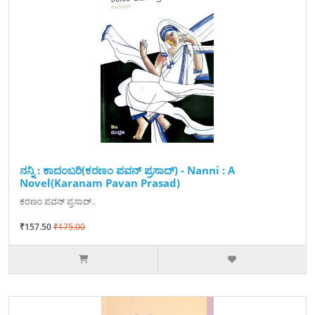
ನನ್ನಿ : ಕಾದಂಬರಿ(ಕರಣಂ ಪವನ್ ಪ್ರಸಾದ್) - Nanni : A
Novel(Karanam Pavan Prasad)
ಕರಣಂ ಪವನ್ ಪ್ರಸಾದ್..
₹157.50
₹175.00