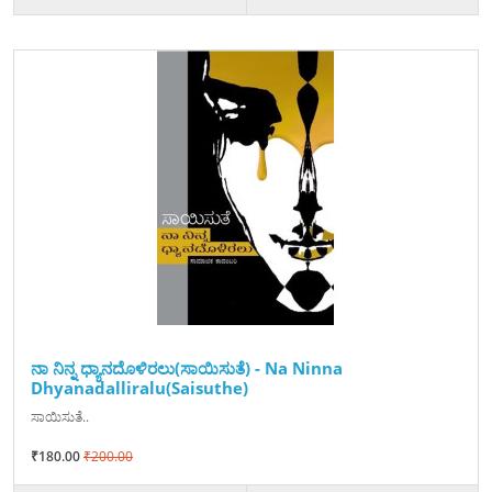
ನಾ ನಿನ್ನ ಧ್ಯಾನದೊಳಿರಲು(ಸಾಯಿಸುತೆ) - Na Ninna
Dhyanadalliralu(Saisuthe)
ಸಾಯಿಸುತೆ..
₹180.00
₹200.00