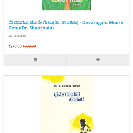
ದೇವರಾಗಲು ಮೂರೇ ಗೇಣು(ಡಾ. ಶಾಂತಲಾ) - Devaragalu Moore
Genu(Dr. Shanthala)
ಡಾ. ಶಾಂತಲಾ..
₹270.00
₹300.00