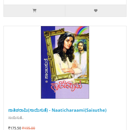
ನಾತಿಚರಾಮಿ(ಸಾಯಿಸುತೆ) - Naaticharaami(Saisuthe)
ಸಾಯಿಸುತೆ..
₹175.50
₹195.00