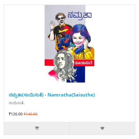
ನಮ್ರತಾ(ಸಾಯಿಸುತೆ) - Namratha(Saisuthe)
ಸಾಯಿಸುತೆ..
₹126.00
₹140.00