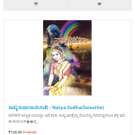
ನಾಟ್ಯಸುಧಾ(ಸಾಯಿಸುತೆ) - Natya Sudha(Saisuthe)
ಕಲೆಗಳಿಗೆ ಅದ್ಭುತ ಸಾಮರ್ಥ್ಯ ಇದೆ.ಗೀತ, ನಾಟ್ಯ,ಇವಕ್ಕೆಲ್ಲಾ ನೋವನ್ನು ನಲಿವನ್ನಾಗಿಸುವ ಶಕ್ತಿ ಇದೆ.
ಈ ಕಾದಂಬರಿ��ಲ್ಲಿ ..
₹126.00
₹140.00