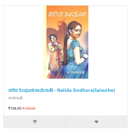
ನಲಿದ ಸಿಂಧೂರ(ಸಾಯಿಸುತೆ) - Nalida Sindhura(Saisuthe)
ಸಾಯಿಸುತೆ..
₹108.00
₹120.00