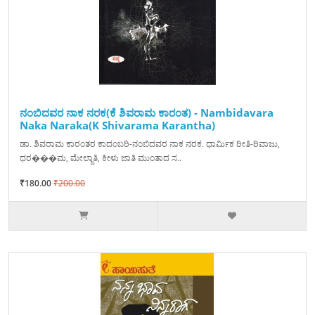
ನಂಬಿದವರ ನಾಕ ನರಕ(ಕೆ ಶಿವರಾಮ ಕಾರಂತ) - Nambidavara
Naka Naraka(K Shivarama Karantha)
ಡಾ. ಶಿವರಾಮ ಕಾರಂತರ ಕಾದಂಬರಿ-ನಂಬಿದವರ ನಾಕ ನರಕ. ಧಾರ್ಮಿಕ ರೀತಿ-ರಿವಾಜು,
ಧರ���ಮ, ಮೇಲ್ಜಾತಿ, ಕೀಳು ಜಾತಿ ಮುಂತಾದ ಸ..
₹180.00
₹200.00