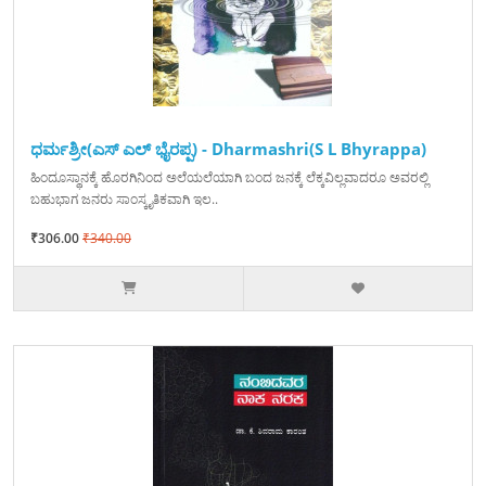
ಧರ್ಮಶ್ರೀ(ಎಸ್ ಎಲ್ ಭೈರಪ್ಪ) - Dharmashri(S L Bhyrappa)
ಹಿಂದೂಸ್ಥಾನಕ್ಕೆ ಹೊರಗಿನಿಂದ ಅಲೆಯಲೆಯಾಗಿ ಬಂದ ಜನಕ್ಕೆ ಲೆಕ್ಕವಿಲ್ಲವಾದರೂ ಅವರಲ್ಲಿ
ಬಹುಭಾಗ ಜನರು ಸಾಂಸ್ಕೃತಿಕವಾಗಿ ಇಲ..
₹306.00
₹340.00