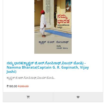
ನಮ್ಮ ಭಾರತ(ಕ್ಯಾಪ್ಟನ್ ಜಿ.ಆರ್.ಗೋಪಿನಾಥ್,ವಿಜಯ್ ಜೋಷಿ) -
Namma Bharata(Captain G. R. Gopinath, Vijay
Joshi)
ಕ್ಯಾಪ್ಟನ್ ಜಿ.ಆರ್.ಗೋಪಿನಾಥ್,ವಿಜಯ್ ಜೋಷಿ..
₹180.00
₹200.00