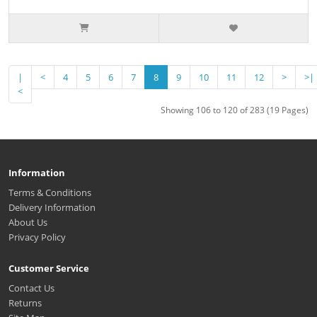
|
<
4
5
6
7
8
9
10
11
12
>
>|
<
Showing 106 to 120 of 283 (19 Pages)
Information
Terms & Conditions
Delivery Information
About Us
Privacy Policy
Customer Service
Contact Us
Returns