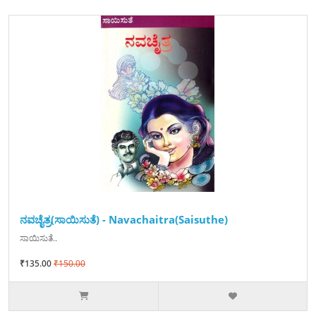
ನವಚೈತ್ರ(ಸಾಯಿಸುತೆ) - Navachaitra(Saisuthe)
ಸಾಯಿಸುತೆ..
₹135.00
₹150.00