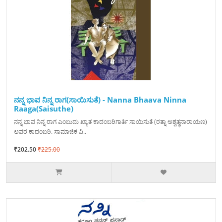
ನನ್ನ ಭಾವ ನಿನ್ನ ರಾಗ(ಸಾಯಿಸುತೆ) - Nanna Bhaava Ninna
Raaga(Saisuthe)
ನನ್ನ ಭಾವ ನಿನ್ನ ರಾಗ ಎಂಬುದು ಖ್ಯಾತ ಕಾದಂಬರಿಗಾರ್ತಿ ಸಾಯಿಸುತೆ (ರತ್ನಾ ಅಶ್ವತ್ಥನಾರಾಯಣ)
ಅವರ ಕಾದಂಬರಿ. ಸಾಮಾಜಿಕ ವಿ..
₹202.50
₹225.00