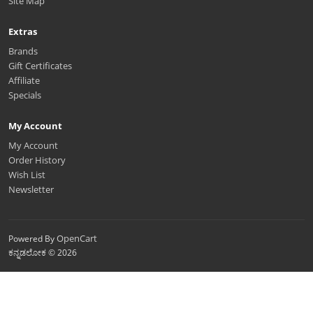
Site Map
Extras
Brands
Gift Certificates
Affiliate
Specials
My Account
My Account
Order History
Wish List
Newsletter
OpenCart
Powered By
ಕನ್ನಡಲೋಕ © 2026