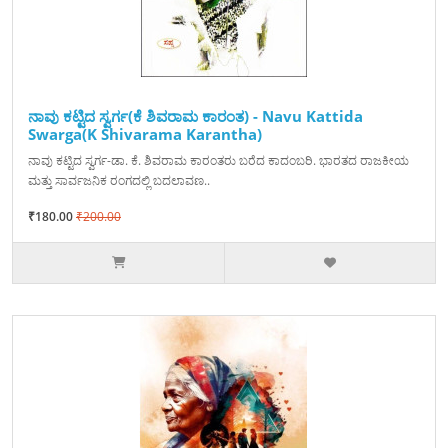
ನಾವು ಕಟ್ಟಿದ ಸ್ವರ್ಗ(ಕೆ ಶಿವರಾಮ ಕಾರಂತ) - Navu Kattida
Swarga(K Shivarama Karantha)
ನಾವು ಕಟ್ಟಿದ ಸ್ವರ್ಗ-ಡಾ. ಕೆ. ಶಿವರಾಮ ಕಾರಂತರು ಬರೆದ ಕಾದಂಬರಿ. ಭಾರತದ ರಾಜಕೀಯ
ಮತ್ತು ಸಾರ್ವಜನಿಕ ರಂಗದಲ್ಲಿ ಬದಲಾವಣ..
₹180.00
₹200.00