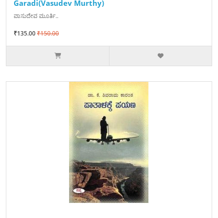
Garadi(Vasudev Murthy)
ವಾಸುದೇವ ಮೂರ್ತಿ..
₹135.00
₹150.00