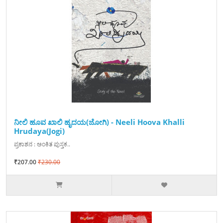
ನೀಲಿ ಹೂವ ಖಾಲಿ ಹೃದಯ(ಜೋಗಿ) - Neeli Hoova Khalli
Hrudaya(Jogi)
ಪ್ರಕಾಶನ : ಅಂಕಿತ ಪುಸ್ತಕ..
₹207.00
₹230.00