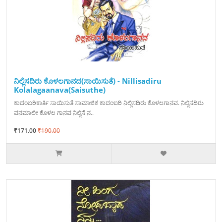
ನಿಲ್ಲಿಸದಿರು ಕೊಳಲಗಾನದ(ಸಾಯಿಸುತೆ) - Nillisadiru
Kolalagaanava(Saisuthe)
ಕಾದಂಬರಿಕಾರ್ತಿ ಸಾಯಿಸುತೆ ಸಾಮಾಜಿಕ ಕಾದಂಬರಿ ನಿಲ್ಲಿಸದಿರು ಕೊಳಲಗಾನವ. ನಿಲ್ಲಿಸದಿರು
ವನಮಾಲೀ ಕೊಳಲ ಗಾನವ ನಿಲ್ಲಿಸೆ ನ..
₹171.00
₹190.00