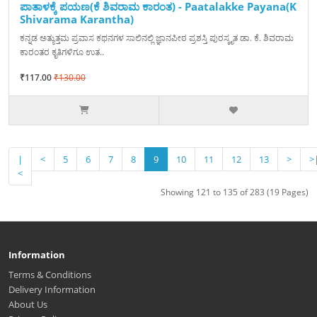
ಪಾತಾಳಕ್ಕೆ ಪಯಣ(ಕೆ ಶಿವರಾಮ ಕಾರಂತ) - Paatalakke Payana(K
Shivarama Karantha)
ಕನ್ನಡ ಅತ್ಯುತ್ತಮ ಪ್ರವಾಸ ಕಥನಗಳ ಸಾಲಿನಲ್ಲಿ ಜ್ಞಾನಪೀಠ ಪ್ರಶಸ್ತಿ ಪುರಸ್ಕೃತ ಡಾ. ಕೆ. ಶಿವರಾಮ
ಕಾರಂತರ ಕೃತಿಗಳಿಗೂ ಉತ..
₹117.00
₹130.00
|
<
5
6
7
8
9
10
11
12
13
>
>
<
Showing 121 to 135 of 283 (19 Pages)
Information
Terms & Conditions
Delivery Information
About Us