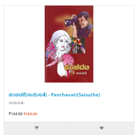
ಪಂಚವಟಿ(ಸಾಯಿಸುತೆ) - Panchavati(Saisuthe)
ಸಾಯಿಸುತೆ..
₹144.00
₹160.00