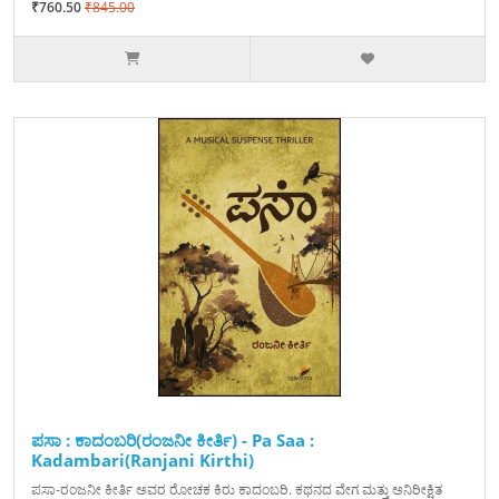
₹760.50
₹845.00
ಪಸಾ : ಕಾದಂಬರಿ(ರಂಜನೀ ಕೀರ್ತಿ) - Pa Saa :
Kadambari(Ranjani Kirthi)
ಪಸಾ-ರಂಜನೀ ಕೀರ್ತಿ ಅವರ ರೋಚಕ ಕಿರು ಕಾದಂಬರಿ. ಕಥನದ ವೇಗ ಮತ್ತು ಅನಿರೀಕ್ಷಿತ