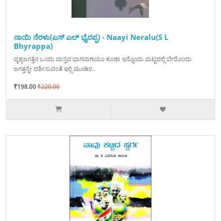
ನಾಯಿ ನೆರಳು(ಎಸ್ ಎಲ್ ಭೈರಪ್ಪ) - Naayi Neralu(S L
Bhyrappa)
ದೃಶ್ಯಜಗತ್ತಿನ ಒಂದು ವಾಸ್ತವ ಭಾಗವಾಗಿಯೂ ಕೂಡಾ ಇನ್ನೊಂದು ಮಟ್ಟದಲ್ಲಿ ಬೇರೊಂದು
ಜಗತ್ತನ್ನೇ ದರ್ಶಿಸುವಂತೆ ಇಲ್ಲಿ ಮೂಡಿರ..
₹198.00
₹220.00