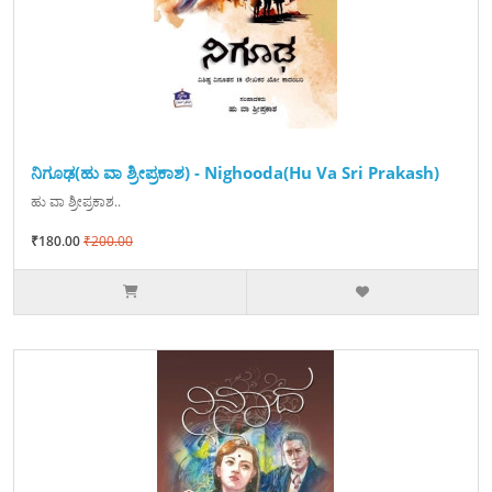
ನಿಗೂಢ(ಹು ವಾ ಶ್ರೀಪ್ರಕಾಶ) - Nighooda(Hu Va Sri Prakash)
ಹು ವಾ ಶ್ರೀಪ್ರಕಾಶ..
₹180.00
₹200.00