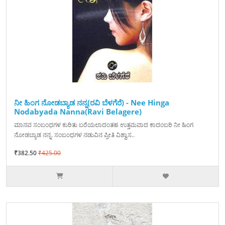
ನೀ ಹಿಂಗ ನೋಡಬ್ಯಾಡ ನನ್ನ(ರವಿ ಬೆಳಗೆರೆ) - Nee Hinga
Nodabyada Nanna(Ravi Belagere)
ಮಾನವ ಸಂಬಂಧಗಳ ಕುರಿತು ಬರೆಯಲಾದಂತಹ ಉತ್ತಮವಾದ ಕಾದಂಬರಿ ನೀ ಹಿಂಗ
ನೋಡಬ್ಯಾಡ ನನ್ನ. ಸಂಬಂಧಗಳ ನಡುವಿನ ಪ್ರೀತಿ ವಿಶ್ವಾಸ..
₹382.50
₹425.00