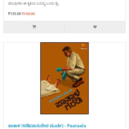
ತಿರುವುಗಳು ಈ ಕೃತಿಯ ಓದನ್ನು ಒಂದು ಥ್ರಿ..
₹135.00
₹150.00
ಪಾತಾಳ ಗರಡಿ(ವಾಸುದೇವ ಮೂರ್ತಿ) - Paataala