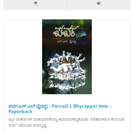
ಪರ್ವ(ಎಸ್ ಎಲ್ ಭೈರಪ್ಪ) - Parva(S L Bhyrappa) ಸಾದಾ -
Paperback
ವ್ಯಾಸ ಮಹರ್ಷಿಗಳ ‘ಮಹಾಭಾರತ’ವನ್ನು ಆಧಾರವಾಗಿಟ್ಟುಕೊಂಡು ರಚಿತವಾಗಿರುವ ಕಾದಂಬರಿ
‘ಪರ್ವ’. ಇದೊಂದು ಮರುಸೃಷ್ಟಿ. ..