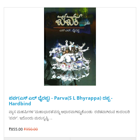
ಪರ್ವ(ಎಸ್ ಎಲ್ ಭೈರಪ್ಪ) - Parva(S L Bhyrappa) ದಪ್ಪ -
Hardbind
ವ್ಯಾಸ ಮಹರ್ಷಿಗಳ ‘ಮಹಾಭಾರತ’ವನ್ನು ಆಧಾರವಾಗಿಟ್ಟುಕೊಂಡು ರಚಿತವಾಗಿರುವ ಕಾದಂಬರಿ
‘ಪರ್ವ’. ಇದೊಂದು ಮರುಸೃಷ್ಟಿ. ..
₹855.00
₹950.00