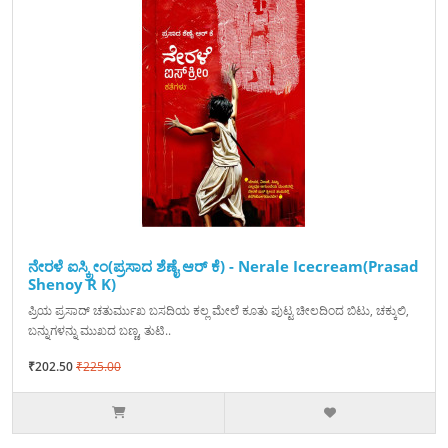
ನೇರಳೆ ಐಸ್ಕ್ರೀಂ(ಪ್ರಸಾದ ಶೆಣೈ ಆರ್ ಕೆ) - Nerale Icecream(Prasad
Shenoy R K)
ಪ್ರಿಯ ಪ್ರಸಾದ್ ಚತುರ್ಮುಖ ಬಸದಿಯ ಕಲ್ಲ ಮೇಲೆ ಕೂತು ಪುಟ್ಟ ಚೀಲದಿಂದ ಬಿಟು, ಚಕ್ಕುಲಿ,
ಬನ್ನುಗಳನ್ನು ಮುಖದ ಬಣ್ಣ, ತುಟಿ..
₹202.50
₹225.00