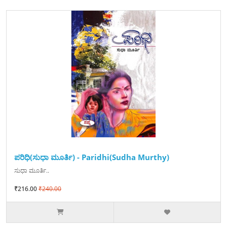
ಪರಿಧಿ(ಸುಧಾ ಮೂರ್ತಿ) - Paridhi(Sudha Murthy)
ಸುಧಾ ಮೂರ್ತಿ..
₹216.00
₹240.00