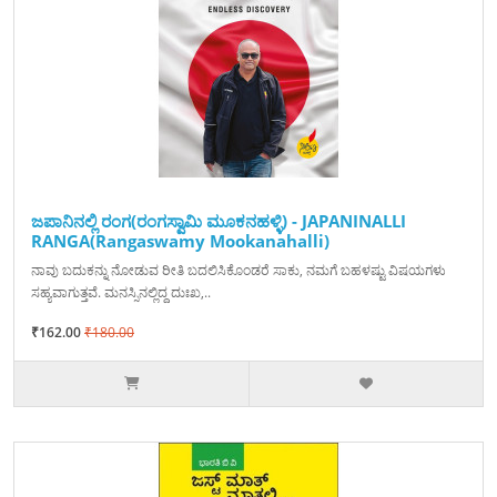
ಜಪಾನಿನಲ್ಲಿ ರಂಗ(ರಂಗಸ್ವಾಮಿ ಮೂಕನಹಳ್ಳಿ) - JAPANINALLI
RANGA(Rangaswamy Mookanahalli)
ನಾವು ಬದುಕನ್ನು ನೋಡುವ ರೀತಿ ಬದಲಿಸಿಕೊಂಡರೆ ಸಾಕು, ನಮಗೆ ಬಹಳಷ್ಟು ವಿಷಯಗಳು
ಸಹ್ಯವಾಗುತ್ತವೆ. ಮನಸ್ಸಿನಲ್ಲಿದ್ದ ದುಃಖ,..
₹162.00
₹180.00