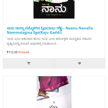
ನಾನು ನಾನಲ್ಲ ನಮ್ಮೊಳಗಿನ Ego(ರಾಜು ಗಡ್ಡಿ) - Naanu Nanalla
Nammolagina Ego(Raju Gaddi)
’ನಾನು’ ಎಂಬ ಅಹಂಕಾರ ಹಾಗೂ ’ನಾನು’ ಎಂಬ ಆರೋಗ್ಯಕರ ಮನಸ್ಥಿತಿಯ ನಡುವಿನ
ವ್ಯತ್ಯಾಸವನ್ನು ಗುರುತಿಸಿ ಅವುಗಳಲ್ಲಿ ಸಮತೋಲನ ..
₹112.50
₹125.00