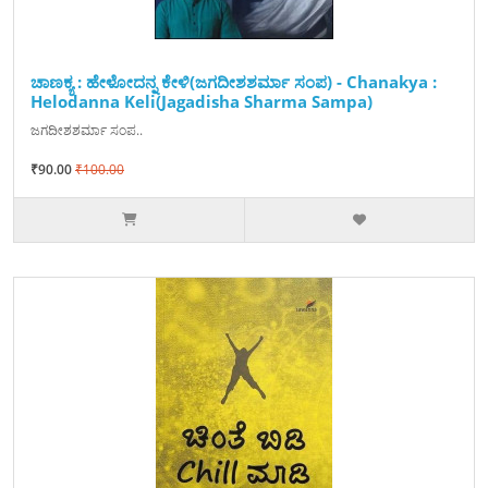
ಚಾಣಕ್ಯ : ಹೇಳೋದನ್ನ ಕೇಳಿ(ಜಗದೀಶಶರ್ಮಾ ಸಂಪ) - Chanakya :
Helodanna Keli(Jagadisha Sharma Sampa)
ಜಗದೀಶಶರ್ಮಾ ಸಂಪ..
₹90.00
₹100.00