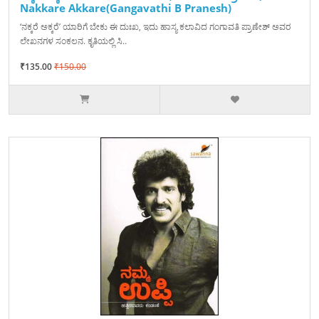
Nakkare Akkare(Gangavathi B Pranesh)
‘ನಕ್ಕರೆ ಅಕ್ಕರೆ’ ಯಾರಿಗೆ ಬೇಕು ಈ ದುಃಖ, ಇದು ಹಾಸ್ಯ ಕಲಾವಿದ ಗಂಗಾವತಿ ಪ್ರಾಣೇಶ್ ಅವರ
ಲೇಖನಗಳ ಸಂಕಲನ. ಕೃತಿಯಲ್ಲಿ ಸಿ..
₹135.00
₹150.00