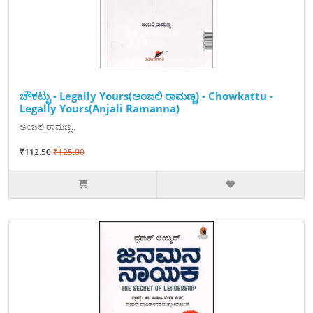
ಚೌಕಟ್ಟು - Legally Yours(ಅಂಜಲಿ ರಾಮಣ್ಣ) - Chowkattu -
Legally Yours(Anjali Ramanna)
ಅಂಜಲಿ ರಾಮಣ್ಣ..
₹112.50
₹125.00