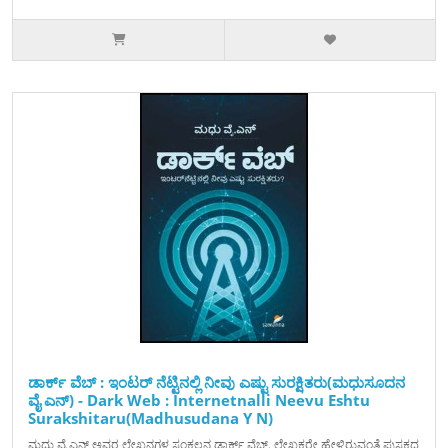
ಡಾರ್ಕ್ ವೆಬ್ : ಇಂಟರ್ ನೆಟ್ಟಿನಲ್ಲಿ ನೀವು ಎಷ್ಟು ಸುರಕ್ಷಿತರು(ಮಧುಸೂದನ
ವೈ ಎನ್) - Dark Web : Internetnalli Neevu Eshtu
Surakshitaru(Madhusudana Y N)
ಮಧು ವೈ ಎನ್ ಅವರ ಲೇಖನಗಳ ಸಂಕಲನ ಡಾರ್ಕ್ ವೆಬ್. ಲೇಖಕರೇ ಹೇಳಿರುವಂತೆ ಪುಸ್ತಕದ