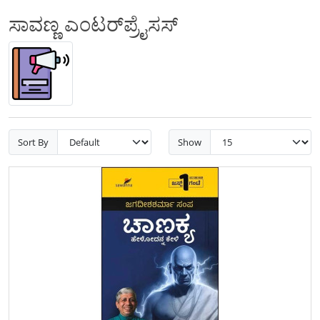
ಸಾವಣ್ಣ ಎಂಟರ್‌ಪ್ರೈಸಸ್
Sort By
Show