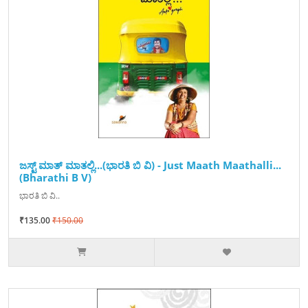
ಜಸ್ಟ್ ಮಾತ್ ಮಾತಲ್ಲಿ...(ಭಾರತಿ ಬಿ ವಿ) - Just Maath Maathalli...
(Bharathi B V)
ಭಾರತಿ ಬಿ ವಿ..
₹135.00
₹150.00