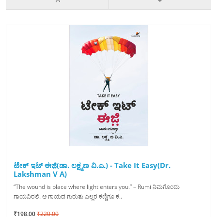
ಟೇಕ್‌ ಇಟ್‌ ಈಜಿ಼(ಡಾ. ಲಕ್ಷ್ಮಣ ವಿ.ಎ.) - Take It Easy(Dr.
Lakshman V A)
“The wound is place where light enters you.” – Rumi ನಿಮಗೊಂದು
ಗಾಯವಿರಲಿ. ಆ ಗಾಯದ ಗುರುತು ಎಲ್ಲರ ಕಣ್ಣಿಗೂ ಕ..
₹198.00
₹220.00