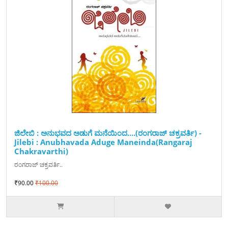
ಜಿಲೇಬಿ : ಅನುಭವದ ಅಡುಗೆ ಮನೆಯಿಂದ....(ರಂಗರಾಜ್ ಚಕ್ರವರ್ತಿ) -
Jilebi : Anubhavada Aduge Maneinda(Rangaraj
Chakravarthi)
ರಂಗರಾಜ್ ಚಕ್ರವರ್ತಿ..
₹90.00
₹100.00