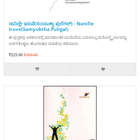
ನಾನಿಲ್ಲೇ ಇರುವೆ(ಸಂಯುಕ್ತಾ ಪುಲಿಗಲ್‌) - Nanille
Iruve(Samyuktha Puligal)
ಈ ಪುಸ್ತಕವು ಏಕಕಾಲದಲ್ಲಿ ಮಾರಣಾಂತಿಕ ಖಾಯಿಲೆಯ ಎದುರಲ್ಲೂ ಮನೋಸ್ಥೈರ್ಯವನ್ನು
ಉಳಿಸಿಕೊಳ್ಳಲು ಹೋರಾಡಿದ ಮಹಿಳೆಯ ಕಥೆಯಾಗು..
₹225.00
₹250.00