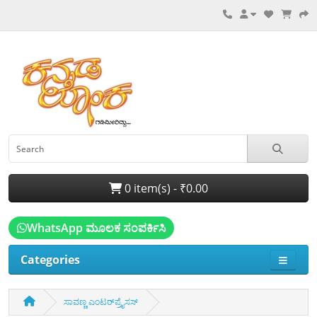
0 item(s) - ₹0.00
WhatsApp ಮೂಲಕ ಸಂಪರ್ಕಿಸಿ
Categories
ಸಾವಣ್ಣ ಎಂಟರ್‌ಪ್ರೈಸಸ್