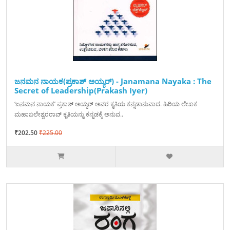
ಜನಮನ ನಾಯಕ(ಪ್ರಕಾಶ್ ಅಯ್ಯರ್) - Janamana Nayaka : The
Secret of Leadership(Prakash Iyer)
‘ಜನಮನ ನಾಯಕ’ ಪ್ರಕಾಶ್ ಅಯ್ಯರ್ ಅವರ ಕೃತಿಯ ಕನ್ನಡಾನುವಾದ. ಹಿರಿಯ ಲೇಖಕ
ಮಹಾಬಲೇಶ್ವರರಾವ್ ಕೃತಿಯನ್ನು ಕನ್ನಡಕ್ಕೆ ಅನುವ..
₹202.50
₹225.00