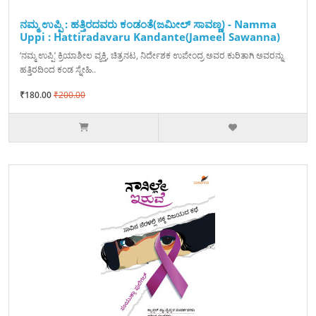
ನಮ್ಮ ಉಪ್ಪಿ : ಹತ್ತಿರದವರು ಕಂಡಂತೆ(ಜಮೀಲ್ ಸಾವಣ್ಣ) - Namma
Uppi : Hattiradavaru Kandante(Jameel Sawanna)
‘ನಮ್ಮ ಉಪ್ಪಿ’ ಕ್ರಿಯಾಶೀಲ ವ್ಯಕ್ತಿ, ಚಿತ್ರನಟ, ನಿರ್ದೇಶಕ ಉಪೇಂದ್ರ ಅವರ ಕುರಿತಾಗಿ ಅವರನ್ನು
ಹತ್ತಿರದಿಂದ ಕಂಡ ಸ್ನೇಹಿ..
₹180.00
₹200.00