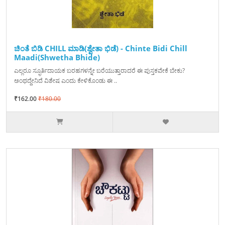
ಚಿಂತೆ ಬಿಡಿ CHILL ಮಾಡಿ(ಶ್ವೇತಾ ಭಿಡೆ) - Chinte Bidi Chill
Maadi(Shwetha Bhide)
ಎಲ್ಲರೂ ಸ್ಫೂರ್ತಿದಾಯಕ ಬರಹಗಳನ್ನೇ ಬರೆಯುತ್ತಾರಾದರೆ ಈ ಪುಸ್ತಕವೇಕೆ ಬೇಕು?
ಅಂಥದ್ದೇನಿದೆ ವಿಶೇಷ ಎಂದು ಕೇಳಿಕೊಂಡು ಈ ..
₹162.00
₹180.00