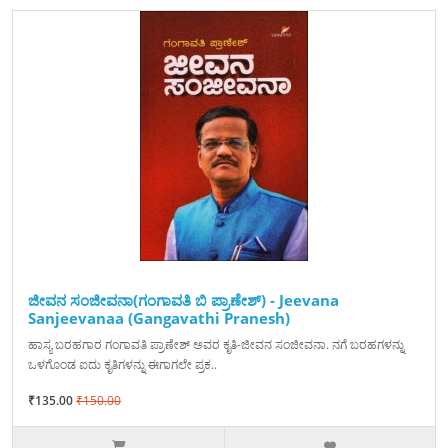
ಜೀವನ ಸಂಜೀವನಾ(ಗಂಗಾವತಿ ಬಿ ಪ್ರಾಣೇಶ್) - Jeevana
Sanjeevanaa (Gangavathi Pranesh)
ಹಾಸ್ಯ ಬರಹಗಾರ ಗಂಗಾವತಿ ಪ್ರಾಣೇಶ್ ಅವರ ಕೃತಿ-ಜೀವನ ಸಂಜೀವನಾ. ನಗೆ ಬರಹಗಳನ್ನು
ಒಳಗೊಂಡ ಐದು ಕೃತಿಗಳನ್ನು ಈಗಾಗಲೇ ಪ್ರಕ..
₹135.00
₹150.00