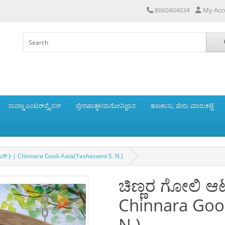
My Acc
8660404034
ಸಾವಣ್ಣ ಎಂಟರ್‌ಪ್ರೈಸಸ್
ಪ್ರೇರಣಾತ್ಮಕ/ಮನೋವಿಜ್ಞಾನ
ಹಣಕಾಸು, ಷೇರು ಮಾರುಕಟ್ಟೆ
ಎನ್.)-| Chinnara Gooli Aata(Yashaswini S. N.)
ಚಿಣ್ಣರ ಗೋಲಿ ಆಟ
Chinnara Gool
N.)