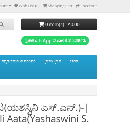
ount
Wish List (0)
Shopping Cart
Checkout
0 item(s) - ₹0.00
WhatsApp ಮೂಲಕ ಸಂಪರ್ಕಿಸಿ
ಕನ್ನಡ/ಕರ್ನಾಟಕ ಪರಂಪರೆ
ಜ್ಞಾನ/ವಿಜ್ಞಾನ
ಕತೆಗಳು
(ಯಶಸ್ವಿನಿ ಎಸ್.ಎನ್.)-|
i Aata(Yashaswini S.