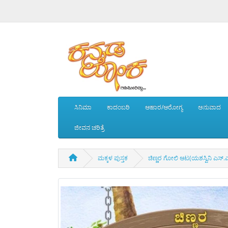
ಸಿನಿಮಾ
ಕಾದಂಬರಿ
ಆಹಾರ/ಆರೋಗ್ಯ
ಅನುವಾದ
ಜೀವನ ಚರಿತ್ರೆ
ಮಕ್ಕಳ ಪುಸ್ತಕ
ಚಿಣ್ಣರ ಗೋಲಿ ಆಟ(ಯಶಸ್ವಿನಿ ಎಸ್.