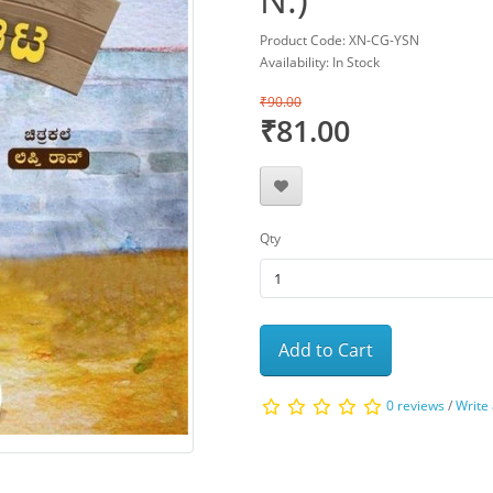
Product Code: XN-CG-YSN
Availability: In Stock
₹90.00
₹81.00
Qty
Add to Cart
0 reviews
/
Write