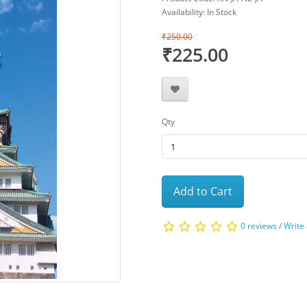
Availability: In Stock
₹250.00
₹225.00
Qty
Add to Cart
0 reviews
/
Write