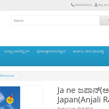
My Acc
8660404034
ಸಾವಣ್ಣ ಎಂಟರ್‌ಪ್ರೈಸಸ್
ಪ್ರೇರಣಾತ್ಮಕ/ಮನೋವಿಜ್ಞಾನ
ಹಣಕಾಸು, ಷೇರು ಮಾರುಕಟ್ಟೆ
li Ramanna)
Ja ne ಜಪಾನ್(ಅ
Japan(Anjali 
Product Code: XN-JA-NE-JA