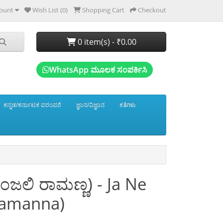
ount
Wish List (0)
Shopping Cart
Checkout
0 item(s) - ₹0.00
WhatsApp ಮೂಲಕ ಸಂಪರ್ಕಿಸಿ
ಕನ್ನಡ/ಕರ್ನಾಟಕ ಪರಂಪರೆ
ಜ್ಞಾನ/ವಿಜ್ಞಾನ
ಕತೆಗಳು
ಂಜಲಿ ರಾಮಣ್ಣ) - Ja Ne
Ramanna)