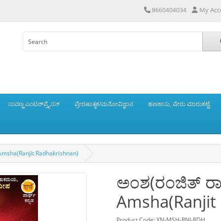
My Acc
8660404034
ಸಾವಣ್ಣ ಎಂಟರ್‌ಪ್ರೈಸಸ್
ಪ್ರೇರಣಾತ್ಮಕ/ಮನೋವಿಜ್ಞಾನ
ಹಣಕಾಸು, ಷೇರು ಮಾರುಕಟ್ಟೆ
- Amsha(Ranjit Radhakrishnan)
ಅಂಶ(ರಂಜಿತ್ ರಾಧ
Amsha(Ranjit
Product Code: XN-MSH-RNJ-RDH