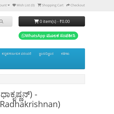
ount
Wish List (0)
Shopping Cart
Checkout
0 item(s) - ₹0.00
WhatsApp ಮೂಲಕ ಸಂಪರ್ಕಿಸಿ
ಕನ್ನಡ/ಕರ್ನಾಟಕ ಪರಂಪರೆ
ಜ್ಞಾನ/ವಿಜ್ಞಾನ
ಕತೆಗಳು
ಾಕೃಷ್ಣನ್) -
 Radhakrishnan)