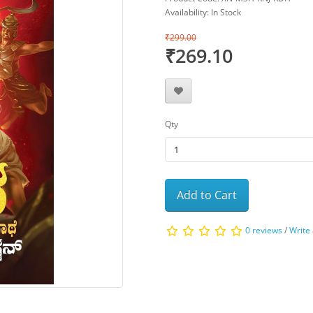
Availability: In Stock
₹299.00
₹269.10
Qty
Add to Cart
0 reviews
/
Write