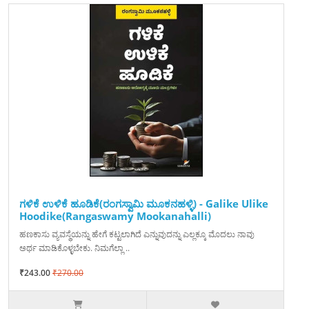
ಗಳಿಕೆ ಉಳಿಕೆ ಹೂಡಿಕೆ(ರಂಗಸ್ವಾಮಿ ಮೂಕನಹಳ್ಳಿ) - Galike Ulike
Hoodike(Rangaswamy Mookanahalli)
ಹಣಕಾಸು ವ್ಯವಸ್ಥೆಯನ್ನು ಹೇಗೆ ಕಟ್ಟಲಾಗಿದೆ ಎನ್ನುವುದನ್ನು ಎಲ್ಲಕ್ಕೂ ಮೊದಲು ನಾವು
ಅರ್ಥ ಮಾಡಿಕೊಳ್ಳಬೇಕು. ನಿಮಗೆಲ್ಲಾ ..
₹243.00
₹270.00