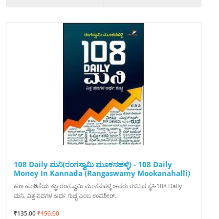
108 Daily ಮನಿ(ರಂಗಸ್ವಾಮಿ ಮೂಕನಹಳ್ಳಿ) - 108 Daily
Money In Kannada (Rangaswamy Mookanahalli)
ಹಣ ಹೂಡಿಕೆಯ ತಜ್ಞ ರಂಗಸ್ವಾಮಿ ಮೂಕನಹಳ್ಳಿ ಅವರು ರಚಿಸಿದ ಕೃತಿ-108 Daily
ಮನಿ. ವಿತ್ತ ಪದಗಳ ಅರ್ಥ ಗುಚ್ಛ ಎಂಬ ಉಪಶೀರ್..
₹135.00
₹150.00