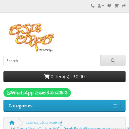
0 item(s) - ₹0.00
WhatsApp ಮೂಲಕ ಸಂಪರ್ಕಿಸಿ
Categories
ಹಣಕಾಸು, ಷೇರು ಮಾರುಕಟ್ಟೆ
ಡೆತ್‌ ಫೋಲ್ಡರ್‌(ರಂಗಸ್ವಾಮಿ ಮೂಕನಹಳ್ಳಿ) - Death Folder(Rangaswamy Mookanahalli