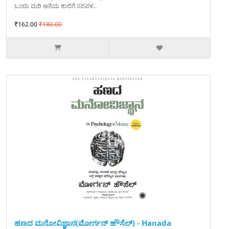
ಒಂದು ಮರಿ ಆನೆಯ ಕಾಲಿಗೆ ಸರಪಳ..
₹162.00
₹180.00
ಹಣದ ಮನೋವಿಜ್ಞಾನ(ಮೋರ್ಗನ್ ಹೌಸೆಲ್) - Hanada