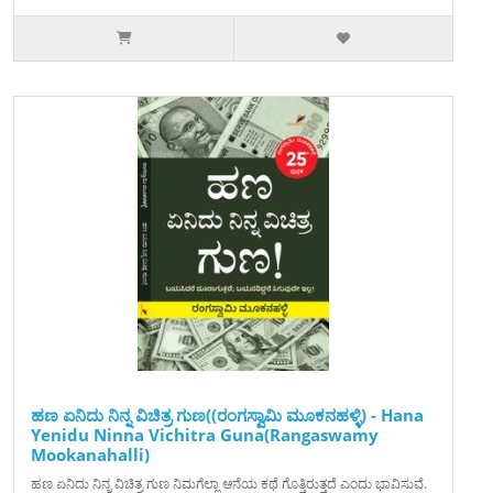
ಹಣ ಏನಿದು ನಿನ್ನ ವಿಚಿತ್ರ ಗುಣ((ರಂಗಸ್ವಾಮಿ ಮೂಕನಹಳ್ಳಿ) - Hana
Yenidu Ninna Vichitra Guna(Rangaswamy
Mookanahalli)
ಹಣ ಏನಿದು ನಿನ್ನ ವಿಚಿತ್ರ ಗುಣ ನಿಮಗೆಲ್ಲಾ ಆನೆಯ ಕಥೆ ಗೊತ್ತಿರುತ್ತದೆ ಎಂದು ಭಾವಿಸುವೆ.