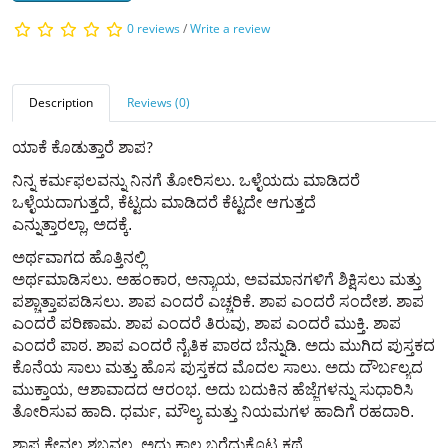
0 reviews
/
Write a review
Description
Reviews (0)
ಯಾಕೆ ಕೊಡುತ್ತಾರೆ ಶಾಪ
?
ನಿನ್ನ ಕರ್ಮಫಲವನ್ನು ನಿನಗೆ ತೋರಿಸಲು. ಒಳ್ಳೆಯದು ಮಾಡಿದರೆ
ಒಳ್ಳೆಯದಾಗುತ್ತದೆ
ಕೆಟ್ಟದು ಮಾಡಿದರೆ ಕೆಟ್ಟದೇ ಆಗುತ್ತದೆ
,
ಎನ್ನುತ್ತಾರಲ್ಲಾ
ಅದಕ್ಕೆ.
,
ಅರ್ಥವಾಗದ ಹೊತ್ತಿನಲ್ಲಿ
ಅರ್ಥಮಾಡಿಸಲು.
ಅಹಂಕಾರ
ಅನ್ಯಾಯ
ಅವಮಾನಗಳಿಗೆ ಶಿಕ್ಷಿಸಲು ಮತ್ತು
,
,
ಪಶ್ಚಾತ್ತಾಪಪಡಿಸಲು.
ಶಾಪ ಎಂದರೆ ಎಚ್ಚರಿಕೆ. ಶಾಪ ಎಂದರೆ ಸಂದೇಶ. ಶಾಪ
ಎಂದರೆ ಪರಿಣಾಮ.
ಶಾಪ ಎಂದರೆ ತಿರುವು
ಶಾಪ ಎಂದರೆ ಮುಕ್ತಿ.
ಶಾಪ
,
ಎಂದರೆ ಪಾಠ.
ಶಾಪ ಎಂದರೆ ನೈತಿಕ ಪಾಠದ ಬೆನ್ನುಡಿ. ಅದು ಮುಗಿದ ಪುಸ್ತಕದ
ಕೊನೆಯ ಸಾಲು ಮತ್ತು ಹೊಸ ಪುಸ್ತಕದ ಮೊದಲ ಸಾಲು. ಅದು ದೌರ್ಬಲ್ಯದ
ಮುಕ್ತಾಯ
ಆಶಾವಾದದ ಆರಂಭ.
ಅದು ಬದುಕಿನ ಹೆಜ್ಜೆಗಳನ್ನು ಸುಧಾರಿಸಿ
,
ತೋರಿಸುವ ಹಾದಿ. ಧರ್ಮ
ಮೌಲ್ಯ ಮತ್ತು ನಿಯಮಗಳ ಹಾದಿಗೆ ರಹದಾರಿ.
,
ಶಾಪ ಕೇವಲ ಶಬ್ದವಲ್ಲ
ಅದು ಕಾಲ ಬರೆದುಕೊಟ್ಟ ಕಥೆ.
,