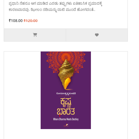
ಪ್ರಧಾನಿ ನೆಹರೂ ಆಗ ಮಾಡಿದ ಎರಡು ತಪ್ಪುಗಳು ಐತಿಹಾಸಿಕ ಪ್ರಮಾದಕ್ಕೆ
ಕಾರಣವಾದವು. ಝೀಲಂ ನದಿಯನ್ನು ದಾಟಿ ಮುಂದೆ ಹೋಗದಂತೆ..
₹108.00
₹120.00