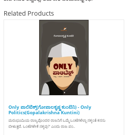
Related Products
Only ಪಾಲಿಟಿಕ್ಸ್(ಗೋಪಾಲಕೃಷ್ಣ ಕುಂಟಿನಿ) - Only
Politics(Gopalakrishna Kuntini)
ಮರುಭೂಮಿಯ ರಾಜ್ಯವೊಂದರ ರಾಜನಿಗೆ ಒಮ್ಮೆ ಒಂಟೆಗಳೆಲ್ಲಾ ನಕ್ಕಂತೆ ಕನಸು
ಬೀಳುತ್ತದೆ. ಒಂಟೆಗಳೇಕೆ ನಕ್ಕವು?' ಎಂದು ರಾಜ ಪಂ..