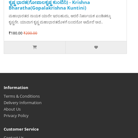
ಕೃಷ್ಣ ಭಾರತ(ಗೋಪಾಲಕೃಷ್ಣ ಕುಂಟಿನಿ) - Krishna
Bharatha(Gopalakrishna Kuntini)
ಮಹಾಭಾರತದ ನಾಯಕ ಯಾರೇ ಇರಬಹುದು, ಆದರೆ ನಿರ್ಣಾಯಕ ಖಂಡಿತಕ್ಕೂ
ಕೃಷ್ಣನೇ. ಯಾವಾಗ ಕೃಷ್ಣ ಮಹಾಭಾರತದೊಳಗೆ ಬಂದನೋ ಆಮೇಲೆ ಅವ..
₹180.00
₹200.00
Information
Terms & Conditions
Delivery Information
About Us
Privacy Policy
Customer Service
Contact Us