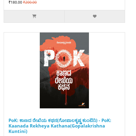
₹180.00
₹200.00
PoK: ಕಾಣದ ರೇಖೆಯ ಕಥನ(ಗೋಪಾಲಕೃಷ್ಣ ಕುಂಟಿನಿ) - PoK:
Kaanada Rekheya Kathana(Gopalakrishna
Kuntini)