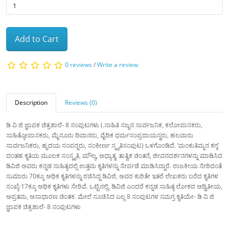
Add to Cart
0 reviews
/
Write a review
Description
Reviews (0)
ಡಿ ವಿ ಜಿ ಜ್ಞಾಪಕ ಚಿತ್ರಶಾಲೆ- 8 ಸಂಪುಟಗಳು (.ಸಾಹಿತಿ ಸಜ್ಜನ ಸಾರ್ವಜನಿಕ, ಕಲೋಪಾಸಕರು,
ಸಾಹಿತ್ಯೋಪಾಸಕರು, ಮೈಸೂರು ದಿವಾನರು, ವೈದಿಕ ಧರ್ಮಸಂಪ್ರದಾಯಸ್ಥರು, ಹಲವಾರು
ಸಾರ್ವಜನಿಕರು, ಹೃದಯ ಸಂಪನ್ನರು, ಸಂಕೀರ್ಣ ಸ್ಮೃತಿಸಂಪುಟ) ಒಳಗೊಂಡಿದೆ. ‘ಮಂಕುತಿಮ್ಮನ ಕಗ್ಗ’
ದಂತಹ ಕೃತಿಯ ಮೂಲಕ ಸಂಸ್ಕೃತಿ, ಮೌಲ್ಯ, ಅಧ್ಯಾತ್ಮ, ತಾತ್ವಿಕ ಚಿಂತನೆ, ಜೀವನದರ್ಶನಗಳನ್ನು ಮಾಡಿಸಿದ
ಡಿವಿಜಿ ಅವರು ಕನ್ನಡ ಸಾಹಿತ್ಯದಲ್ಲಿ ಉತ್ತಮ ಕೃತಿಗಳನ್ನು ಸೇರ್ಪಡೆ ಮಾಡಿಸಿದ್ದಾರೆ. ರಾಜಕೀಯ ಸೇರಿದಂತೆ
ಸುಮಾರು 70ಕ್ಕೂ ಅಧಿಕ ಕೃತಿಗಳನ್ನು ರಚಿಸಿದ್ದ ಡಿವಿಜಿ, ಅವರ ಕುರಿತೇ ಇತರೆ ಲೇಖಕರು ಬರೆದ ಕೃತಿಗಳ
ಸಂಖ್ಯೆ-17ಕ್ಕೂ ಅಧಿಕ ಕೃತಿಗಳು ಸೇರಿವೆ. ಒಟ್ಟಿನಲ್ಲಿ, ಡಿವಿಜಿ ಎಂದರೆ ಕನ್ನಡ ಸಾಹಿತ್ಯ ಲೋಕದ ಅದ್ವಿತೀಯ,
ಅಪ್ರತಮ, ಅಸಾಧಾರಣ ಚಿಂತಕ. ಮೇಲೆ ಸೂಚಿಸಿದ ಎಲ್ಲ 8 ಸಂಪುಟಗಳ ಸಮಗ್ರ ಕೃತಿಯೇ- ಡಿ ವಿ ಜಿ
ಜ್ಞಾಪಕ ಚಿತ್ರಶಾಲೆ- 8 ಸಂಪುಟಗಳು