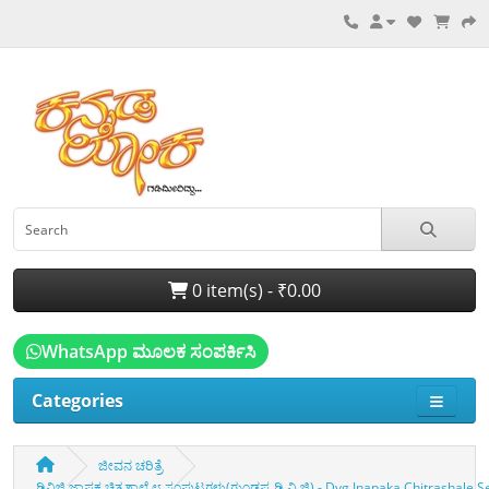
0 item(s) - ₹0.00
WhatsApp ಮೂಲಕ ಸಂಪರ್ಕಿಸಿ
Categories
ಜೀವನ ಚರಿತ್ರೆ
ಡಿವಿಜಿ ಜ್ಞಾಪಕ ಚಿತ್ರಶಾಲೆ ೮ ಸಂಪುಟಗಳು(ಗುಂಡಪ್ಪ ಡಿ ವಿ ಜಿ) - Dvg Jnapaka Chitrashal