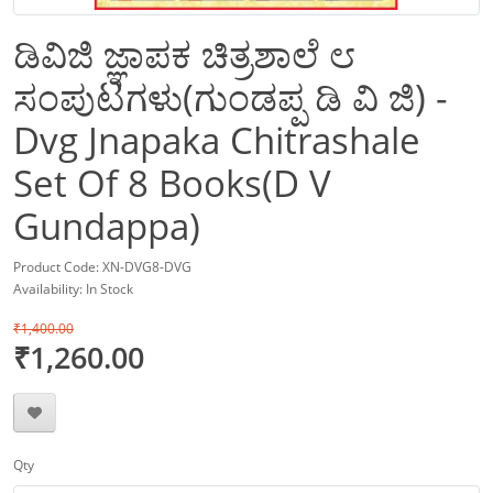
ಡಿವಿಜಿ ಜ್ಞಾಪಕ ಚಿತ್ರಶಾಲೆ ೮
ಸಂಪುಟಗಳು(ಗುಂಡಪ್ಪ ಡಿ ವಿ ಜಿ) -
Dvg Jnapaka Chitrashale
Set Of 8 Books(D V
Gundappa)
Product Code: XN-DVG8-DVG
Availability: In Stock
₹1,400.00
₹1,260.00
Qty