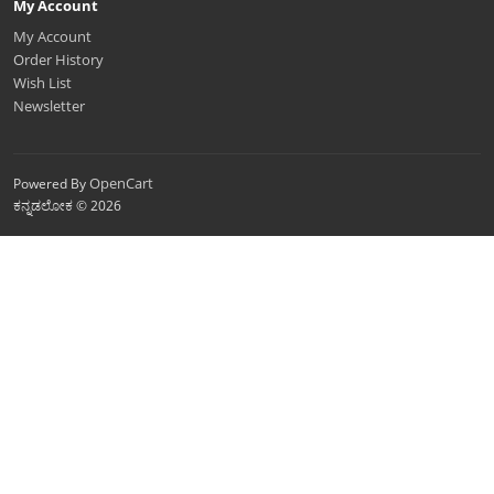
My Account
My Account
Order History
Wish List
Newsletter
OpenCart
Powered By
ಕನ್ನಡಲೋಕ © 2026