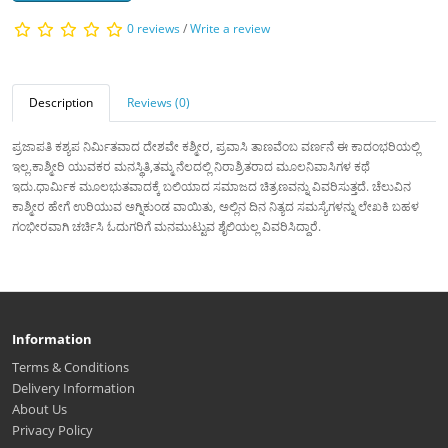
0 reviews
/
Write a review
Description
Reviews (0)
ಪ್ರಜಾಪತಿ ಕಶ್ಯಪ ನಿರ್ಮಿತವಾದ ದೇಶವೇ ಕಶ್ಮೀರ, ಪ್ರವಾಸಿ ತಾಣವೆಂಬ ವರ್ಣನೆ ಈ ಕಾದಂಭರಿಯಲ್ಲಿ
ಇಲ್ಲ.ಕಾಶ್ಮೀರಿ ಯುವಕರ ಮನಸ್ಥಿತಿ,ತಮ್ಮ ನೆಲದಲ್ಲಿ ನಿರಾಶ್ರಿತರಾದ ಮೂಲನಿವಾಸಿಗಳ ಕಥೆ
ಇದು.ಧಾರ್ಮಿಕ ಮೂಲಭುತವಾದಕ್ಕೆ ಬಲಿಯಾದ ಸಮಾಜದ ಚಿತ್ರಣವನ್ನು ವಿವರಿಸುತ್ತದೆ. ಚೆಲುವಿನ
ಕಾಶ್ಮೀರ ಹೇಗೆ ಉರಿಯುವ ಅಗ್ನಿಕುಂಡ ವಾಯಿತು, ಅಲ್ಲಿನ ದಿನ ನಿತ್ಯದ ಸಮಸ್ಯೆಗಳನ್ನು ಲೇಖಕಿ ಬಹಳ
ಗಂಭೀರವಾಗಿ ಚರ್ಚಿಸಿ ಓದುಗರಿಗೆ ಮನಮುಟ್ಟುವ ಶೈಲಿಯಲ್ಲ ವಿವರಿಸಿದ್ದಾರೆ.
Information
Terms & Conditions
Delivery Information
About Us
Privacy Policy