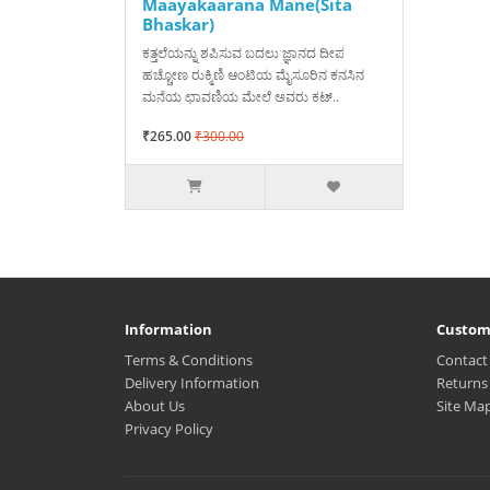
Maayakaarana Mane(Sita
Bhaskar)
ಕತ್ತಲೆಯನ್ನು ಶಪಿಸುವ ಬದಲು ಜ್ಞಾನದ ದೀಪ
ಹಚ್ಚೋಣ ರುಕ್ಮಿಣಿ ಆಂಟಿಯ ಮೈಸೂರಿನ ಕನಸಿನ
ಮನೆಯ ಛಾವಣಿಯ ಮೇಲೆ ಅವರು ಕಟ್..
₹265.00
₹300.00
Information
Custom
Terms & Conditions
Contact
Delivery Information
Returns
About Us
Site Ma
Privacy Policy