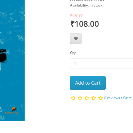
Availability: In Stock
₹120.00
₹108.00
Qty
Add to Cart
0 reviews
/
Write