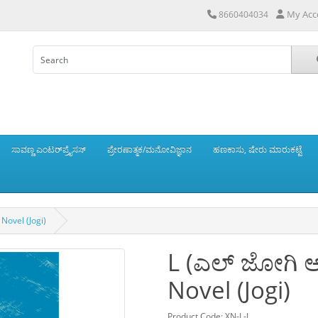
My Acc
8660404034
ಸಾವಣ್ಣ ಎಂಟರ್‌ಪ್ರೈಸಸ್
ಪ್ರೇರಣಾತ್ಮಕ/ಮನೋವಿಜ್ಞಾನ
ಹಣಕಾಸು, ಷೇರು ಮಾರುಕಟ್ಟೆ
Novel (Jogi)
L (ಎಲ್ ಜೋಗಿ ಅ
Novel (Jogi)
Product Code: XN-L-J