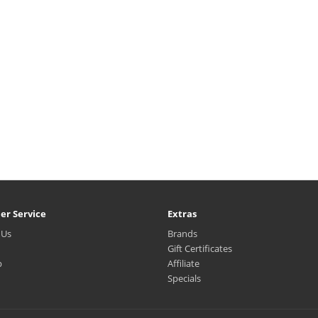
er Service
Extras
 Us
Brands
Gift Certificates
p
Affiliate
Specials