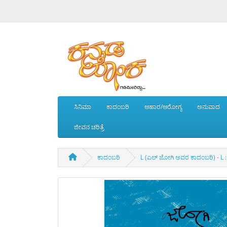
ಸಿನಿಮಾ
ಕಾದಂಬರಿ
ಆಹಾರ/ಆರೋಗ್ಯ
ಅನುವಾದ
ಜೀವನ ಚರಿತ್ರೆ
ಕಾದಂಬರಿ
L (ಎಲ್ ಜೋಗಿ ಅವರ ಕಾದಂಬರಿ) - L : 