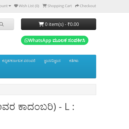
ount
Wish List (0)
Shopping Cart
Checkout
0 item(s) - ₹0.00
WhatsApp ಮೂಲಕ ಸಂಪರ್ಕಿಸಿ
ಕನ್ನಡ/ಕರ್ನಾಟಕ ಪರಂಪರೆ
ಜ್ಞಾನ/ವಿಜ್ಞಾನ
ಕತೆಗಳು
ವರ ಕಾದಂಬರಿ) - L :