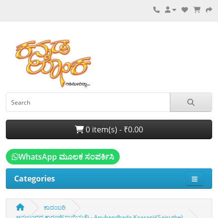
0 item(s) - ₹0.00
WhatsApp ಮೂಲಕ ಸಂಪರ್ಕಿಸಿ
Categories
ಕಾದಂಬರಿ
ಅನುಬಂಧದ ಕಾರಂಜಿ(ಸಾಯಿಸುತೆ) - Anubandhada Kaaranji(Saisuthe)