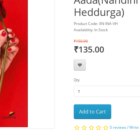
Heddurga)
Product Code: XN-INA-VH
Availability: In Stock
₹150.00
₹135.00
Qty
Add to Cart
0 reviews
/
Write