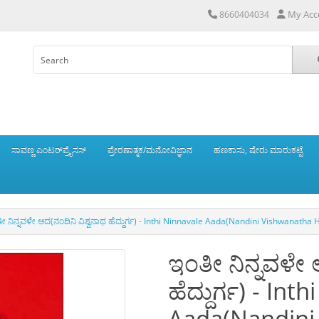
My Acc
8660404034
ಸಾವಣ್ಣ ಎಂಟರ್‌ಪ್ರೈಸಸ್
ಪ್ರೇರಣಾತ್ಮಕ/ಮನೋವಿಜ್ಞಾನ
ಹಣಕಾಸು, ಷೇರು ಮಾರುಕಟ್ಟೆ
ೀ ನಿನ್ನವಳೇ ಆದ(ನಂದಿನಿ ವಿಶ್ವನಾಥ ಹೆದ್ದುರ್ಗ) - Inthi Ninnavale Aada(Nandini Vishwanatha
ಇಂತೀ ನಿನ್ನವಳೇ 
ಹೆದ್ದುರ್ಗ) - Int
Aada(Nandini