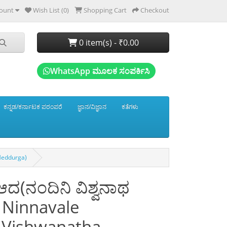
ount
Wish List (0)
Shopping Cart
Checkout
0 item(s) - ₹0.00
WhatsApp ಮೂಲಕ ಸಂಪರ್ಕಿಸಿ
ಕನ್ನಡ/ಕರ್ನಾಟಕ ಪರಂಪರೆ
ಜ್ಞಾನ/ವಿಜ್ಞಾನ
ಕತೆಗಳು
 Heddurga)
ಆದ(ನಂದಿನಿ ವಿಶ್ವನಾಥ
hi Ninnavale
 Vishwanatha