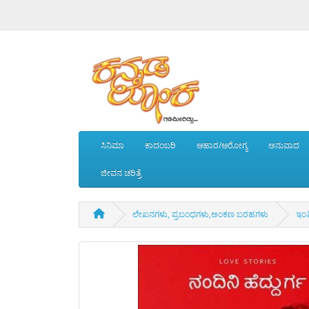
ಸಿನಿಮಾ
ಕಾದಂಬರಿ
ಆಹಾರ/ಆರೋಗ್ಯ
ಅನುವಾದ
ಜೀವನ ಚರಿತ್ರೆ
ಲೇಖನಗಳು, ಪ್ರಬಂಧಗಳು,ಅಂಕಣ ಬರಹಗಳು
ಇಂತ