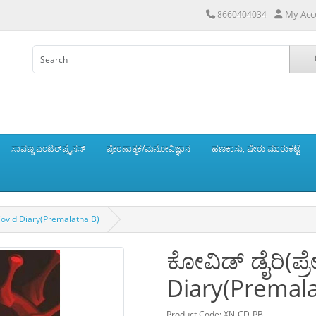
My Acc
8660404034
ಸಾವಣ್ಣ ಎಂಟರ್‌ಪ್ರೈಸಸ್
ಪ್ರೇರಣಾತ್ಮಕ/ಮನೋವಿಜ್ಞಾನ
ಹಣಕಾಸು, ಷೇರು ಮಾರುಕಟ್ಟೆ
 Covid Diary(Premalatha B)
ಕೋವಿಡ್ ಡೈರಿ(ಪ್
Diary(Premala
Product Code: XN-CD-PB