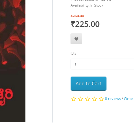
Availability: In Stock
₹250.00
₹225.00
Qty
Add to Cart
0 reviews
/
Write