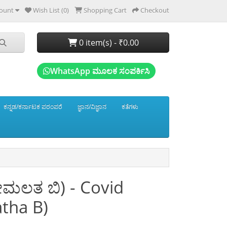
ount
Wish List (0)
Shopping Cart
Checkout
0 item(s) - ₹0.00
WhatsApp ಮೂಲಕ ಸಂಪರ್ಕಿಸಿ
ಕನ್ನಡ/ಕರ್ನಾಟಕ ಪರಂಪರೆ
ಜ್ಞಾನ/ವಿಜ್ಞಾನ
ಕತೆಗಳು
ರೇಮಲತ ಬಿ) - Covid
tha B)