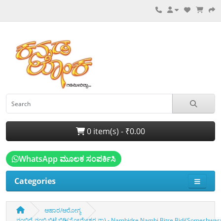
0 item(s) - ₹0.00
WhatsApp ಮೂಲಕ ಸಂಪರ್ಕಿಸಿ
Categories
ಆಹಾರ/ಆರೋಗ್ಯ
ನಂಬಿದ್ರೆ ನಂಬಿ ಬಿಟ್ರೆ ಬಿಡಿ(ಸೋಮೇಶ್ವರ ನಾ) - Nambidre Nambi Biṭre Biḍi(Someshwar