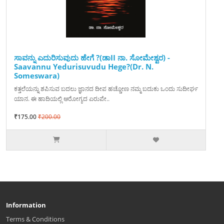
ಸಾವನ್ನು ಎದುರಿಸುವುದು ಹೇಗೆ ?(ಡಾII ನಾ. ಸೋಮೇಶ್ವರ) -
Saavannu Yedurisuvudu Hege?(Dr. N.
Someswara)
ಕತ್ತಲೆಯನ್ನು ಶಪಿಸುವ ಬದಲು ಜ್ಞಾನದ ದೀಪ ಹಚ್ಚೋಣ ನಮ್ಮ ಬದುಕು ಒಂದು ಸುದೀರ್ಘ
ಯಾನ. ಈ ಹಾದಿಯಲ್ಲಿ ಆರೋಗ್ಯದ ಏರುಪೇ..
₹175.00
₹200.00
Information
Terms & Conditions