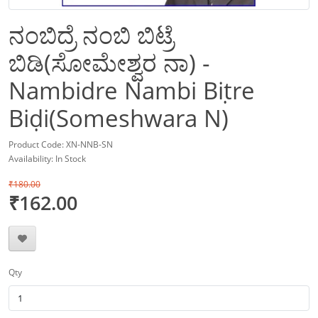
ನಂಬಿದ್ರೆ ನಂಬಿ ಬಿಟ್ರೆ
ಬಿಡಿ(ಸೋಮೇಶ್ವರ ನಾ) -
Nambidre Nambi Biṭre
Biḍi(Someshwara N)
Product Code: XN-NNB-SN
Availability: In Stock
₹180.00
₹162.00
Qty