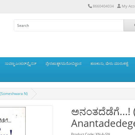
My Acc
8660404034
ಸಾವಣ್ಣ ಎಂಟರ್‌ಪ್ರೈಸಸ್
ಪ್ರೇರಣಾತ್ಮಕ/ಮನೋವಿಜ್ಞಾನ
ಹಣಕಾಸು, ಷೇರು ಮಾರುಕಟ್ಟೆ
..!(Someshwara N)
ಅನಂತದೆಡೆಗೆ...!
Anantadedege
Product Code: XN-A-SN