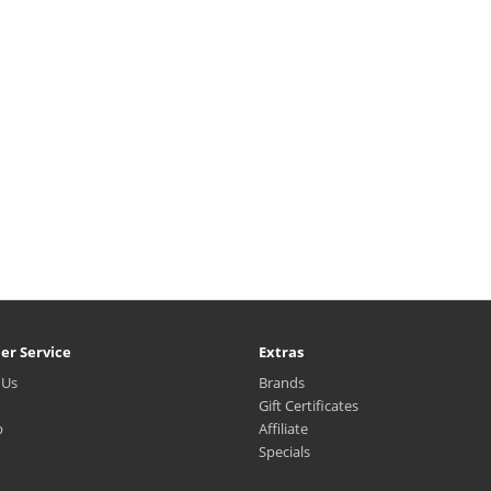
er Service
Extras
 Us
Brands
Gift Certificates
p
Affiliate
Specials