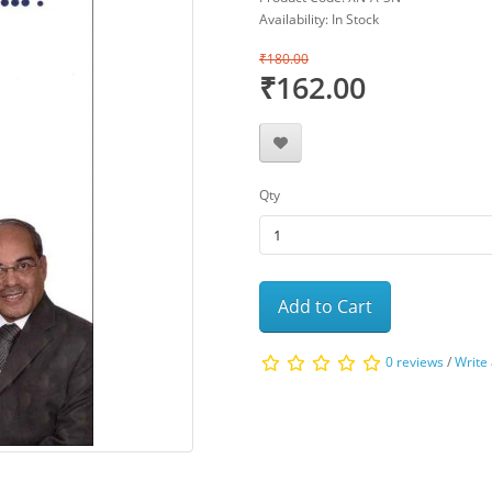
Availability: In Stock
₹180.00
₹162.00
Qty
Add to Cart
0 reviews
/
Write