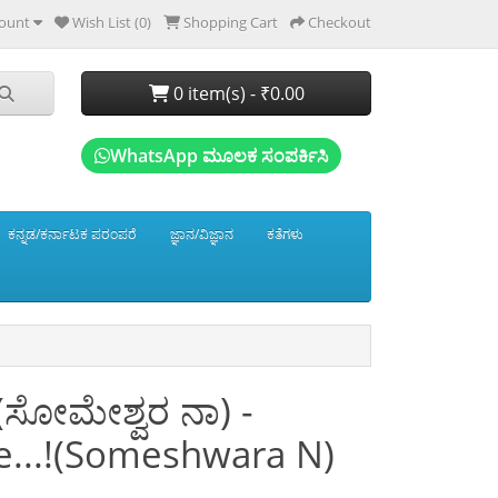
ount
Wish List (0)
Shopping Cart
Checkout
0 item(s) - ₹0.00
WhatsApp ಮೂಲಕ ಸಂಪರ್ಕಿಸಿ
ಕನ್ನಡ/ಕರ್ನಾಟಕ ಪರಂಪರೆ
ಜ್ಞಾನ/ವಿಜ್ಞಾನ
ಕತೆಗಳು
 (ಸೋಮೇಶ್ವರ ನಾ) -
...!(Someshwara N)