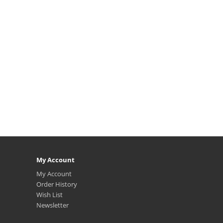
My Account
My Account
Order History
Wish List
Newsletter