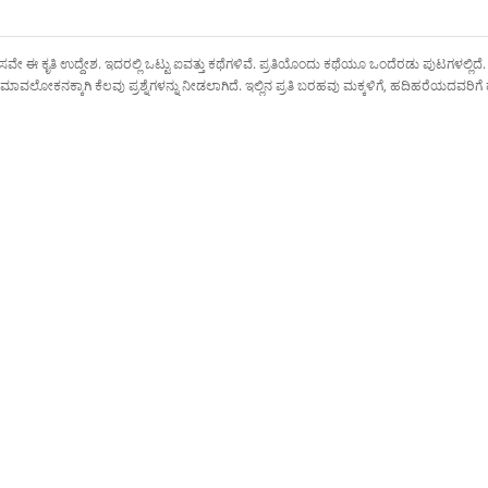
ಿಕಾಸವೇ ಈ ಕೃತಿ ಉದ್ದೇಶ. ಇದರಲ್ಲಿ ಒಟ್ಟು ಐವತ್ತು ಕಥೆಗಳಿವೆ. ಪ್ರತಿಯೊಂದು ಕಥೆಯೂ ಒಂದೆರಡು ಪುಟಗಳಲ್ಲಿ
್ಕಾಗಿ ಕೆಲವು ಪ್ರಶ್ನೆಗಳನ್ನು ನೀಡಲಾಗಿದೆ. ಇಲ್ಲಿನ ಪ್ರತಿ ಬರಹವು ಮಕ್ಕಳಿಗೆ, ಹದಿಹರೆಯದವರಿಗೆ ಹ