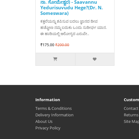
ನಾ. ಸೋಮೇಶ್ವರ) - Saavannu
Yedurisuvudu Hege?(Dr. N.
Someswara)
ಕತ್ತಲೆಯನ್ನು ಶಪಿಸುವ ಬದಲು ಜ್ಞಾನದ ದೀಪ
ಹಚ್ಚೋಣ ನಮ್ಮ ಬದುಕು ಒಂದು ಸುದೀರ್ಘ ಯಾನ.
ಈ ಹಾದಿಯಲ್ಲಿ ಆರೋಗ್ಯದ ಏರುಪೇ..
₹175.00
₹200.00
Information
Custom
Terms & Conditions
Contact
Delivery Information
Returns
About Us
Site Ma
Privacy Policy