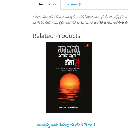
Description
Reviews (0)
ಕಥೆಗಳ ಮೂಲಕ ಕಲಿಸುವ ಮತ್ತು ಚಿಂತನೆಗೆ ತೊಡಗಿಸುವ ಕೃತಿಯಿದು. ವ್ಯಕ್ತಿತ್ವ ವ
ಒದಗಿಸಲಾಗಿದೆ. ಓದುತ್ತಲೇ ಓದುಗರ ಅನುಭವಗಳ ಹಂಚಿಕೆ ಹಾಗೂ ಆತ���ಮಾವಲೋಕನಕ
Related Products
ಸಾವನ್ನು ಎದುರಿಸುವುದು ಹೇಗೆ ?(ಡಾII