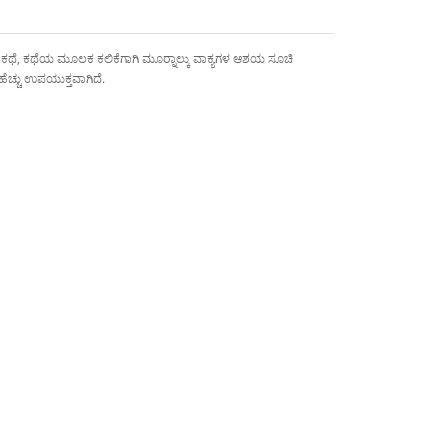
ದೆ. ಕಥೆ, ಕಥೆಯ ಮೂಲಕ ಕಲಿಕೆಗಾಗಿ ಮೂರ್‍ನಾಲ್ಕು ವಾಕ್ಯಗಳ ಆಶಯ ಸೂಚಿ
ೆಚ್ಚು ಉಪಯುಕ್ತವಾಗಿದೆ.