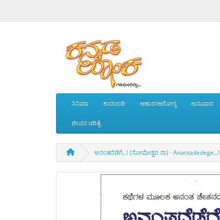
ಸಿನಿಮಾ
ಕಾದಂಬರಿ
ಆಹಾರ/ಆರೋಗ್ಯ
ಅನುವಾದ
ಜೀವನ ಚರಿತ್ರೆ
ಅನಂತದೆಡೆಗೆ...! (ಸೋಮೇಶ್ವರ ನಾ) - Anantadedege.