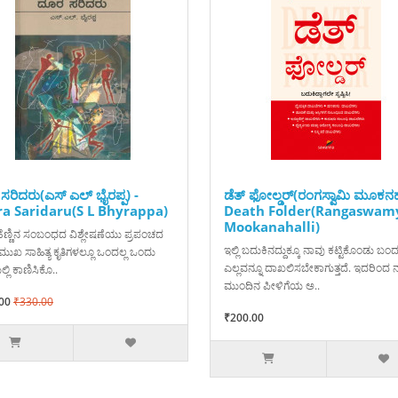
ಸರಿದರು(ಎಸ್ ಎಲ್ ಭೈರಪ್ಪ) -
ಡೆತ್‌ ಫೋಲ್ಡರ್‌(ರಂಗಸ್ವಾಮಿ ಮೂಕನಹಳ
a Saridaru(S L Bhyrappa)
Death Folder(Rangaswam
Mookanahalli)
ೆಣ್ಣಿನ ಸಂಬಂಧದ ವಿಶ್ಲೇಷಣೆಯು ಪ್ರಪಂಚದ
ಇಲ್ಲಿ ಬದುಕಿನದ್ದುಕ್ಕೂ ನಾವು ಕಟ್ಟಿಕೊಂಡು ಬಂ
್ರಮುಖ ಸಾಹಿತ್ಯ ಕೃತಿಗಳಲ್ಲೂ ಒಂದಲ್ಲ ಒಂದು
ಎಲ್ಲವನ್ನೂ ದಾಖಲಿಸಬೇಕಾಗುತ್ತದೆ. ಇದರಿಂದ ನ
್ಲಿ ಕಾಣಿಸಿಕೊ..
ಮುಂದಿನ ಪೀಳಿಗೆಯ ಅ..
00
₹330.00
₹200.00