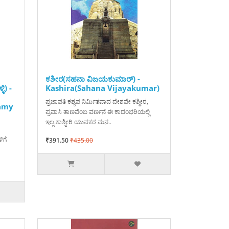
ಕಶೀರ(ಸಹನಾ ವಿಜಯಕುಮಾರ್) -
ಿ) -
Kashira(Sahana Vijayakumar)
ಪ್ರಜಾಪತಿ ಕಶ್ಯಪ ನಿರ್ಮಿತವಾದ ದೇಶವೇ ಕಶ್ಮೀರ,
amy
ಪ್ರವಾಸಿ ತಾಣವೆಂಬ ವರ್ಣನೆ ಈ ಕಾದಂಭರಿಯಲ್ಲಿ
ಇಲ್ಲ.ಕಾಶ್ಮೀರಿ ಯುವಕರ ಮನ..
ಿಗೆ
₹391.50
₹435.00