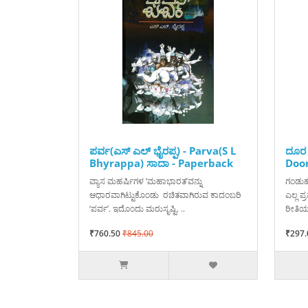
ಪರ್ವ(ಎಸ್ ಎಲ್ ಭೈರಪ್ಪ) - Parva(S L
ದೂರ 
Bhyrappa) ಸಾದಾ - Paperback
Door
ವ್ಯಾಸ ಮಹರ್ಷಿಗಳ ‘ಮಹಾಭಾರತ’ವನ್ನು
ಗಂಡುಹ
ಆಧಾರವಾಗಿಟ್ಟುಕೊಂಡು ರಚಿತವಾಗಿರುವ ಕಾದಂಬರಿ
ಎಲ್ಲ ಪ
‘ಪರ್ವ’. ಇದೊಂದು ಮರುಸೃಷ್ಟಿ. ..
ರೀತಿಯಲ
₹760.50
₹845.00
₹297.