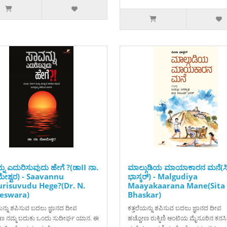
ನು ಎದುರಿಸುವುದು ಹೇಗೆ ?(ಡಾII ನಾ.
ಮಾಲ್ಗುಡಿಯ ಮಾಯಾಕಾರನ ಮನೆ(ಸ
ಶ್ವರ) - Saavannu
ಭಾಸ್ಕರ್) - Malgudiya
risuvudu Hege?(Dr. N.
Maayakaarana Mane(Sita
eswara)
Bhaskar)
ಯನ್ನು ಶಪಿಸುವ ಬದಲು ಜ್ಞಾನದ ದೀಪ
ಕತ್ತಲೆಯನ್ನು ಶಪಿಸುವ ಬದಲು ಜ್ಞಾನದ ದೀಪ
ೕಣ ನಮ್ಮ ಬದುಕು ಒಂದು ಸುದೀರ್ಘ ಯಾನ. ಈ
ಹಚ್ಚೋಣ ರುಕ್ಮಿಣಿ ಆಂಟಿಯ ಮೈಸೂರಿನ ಕನಸ