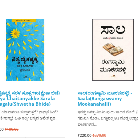
ಚೈತನ್ಯಕ್ಕೆ ಸರಳ ಸೂತ್ರಗಳು(ಶ್ವೇತಾ ಭಿಡೆ)
ಸಾಲ(ರಂಗಸ್ವಾಮಿ ಮೂಕನಹಳ್ಳಿ) -
tya Chaitanyakke Sarala
Saala(Rangaswamy
agalu(Shwetha Bhide)
Mookanahalli)
ಕೆ ಯಾವಾಗಲೂ ಸುಸ್ತಾಗುತ್ತದೆ? ನಾನ್ಯಾಕೆ ಹೀಗೆ?
ಇವತ್ತು ಜಗತ್ತು ನಿಂತಿರುವುದು ಸಾಲದ ಮೇಲೆ! 
 ನಾನ್ಯಾಕೆ ಫಿಟ್‌ ಇಲ್ಲ? ಎನ್ನುವ ಅನೇಕ ಪ್ರಶ..
ಗಮನಿಸಿ ನೋಡಿ, ಜಗತ್ತಿನಲ್ಲಿ ಅತಿ ದೊಡ್ಡ ಉತ್ಪ
ಘಟಕಗಳಿವೆ...
00
₹180.00
₹220.00
₹270.00