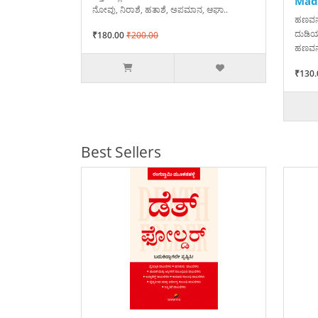
Mad
ನೋವು, ನಿರಾಶೆ, ಹತಾಶೆ, ಅಪಮಾನ, ಆಘಾ..
ಹಣವನ್
ದುಡಿಯ
₹180.00
₹200.00
ಹಣವನ್
₹130.
Best Sellers