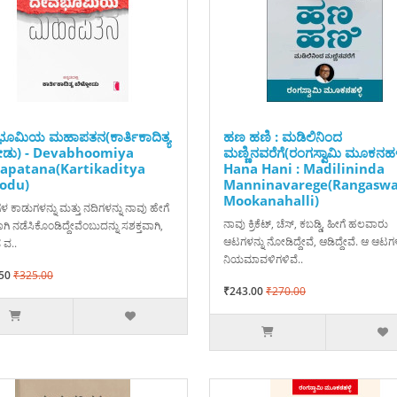
ೂಮಿಯ ಮಹಾಪತನ(ಕಾರ್ತಿಕಾದಿತ್ಯ
ಹಣ ಹಣಿ : ಮಡಿಲಿನಿಂದ
ಗೋಡು) - Devabhoomiya
ಮಣ್ಣಿನವರೆಗೆ(ರಂಗಸ್ವಾಮಿ ಮೂಕನಹಳ್ಳ
apatana(Kartikaditya
Hana Hani : Madilininda
odu)
Manninavarege(Rangasw
Mookanahalli)
ಳ ಕಾಡುಗಳನ್ನು ಮತ್ತು ನದಿಗಳನ್ನು ನಾವು ಹೇಗೆ
ನಾವು ಕ್ರಿಕೆಟ್‌, ಚೆಸ್‌, ಕಬಡ್ಡಿ, ಹೀಗೆ ಹಲವಾರು
ಾಗಿ ನಡೆಸಿಕೊಂಡಿದ್ದೇವೆಂಬುದನ್ನು ಸಶಕ್ತವಾಗಿ,
ಆಟಗಳನ್ನು ನೋಡಿದ್ದೇವೆ, ಆಡಿದ್ದೇವೆ. ಆ ಆಟಗಳ
ೆ ವ..
ನಿಯಮಾವಳಿಗಳಿವೆ..
50
₹325.00
₹243.00
₹270.00