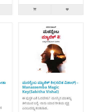
ೀತಾ
ಮನಸ್ಸೆಂಬ ಮ್ಯಾಜಿಕ್ ಕೀ(ಸಬಿತ ವಿಶಾಲ್) -
Manassemba Magic
Key(Sabitha Vishal)
ಈ ಪುಸ್ತಕ ಏಕೆ ಓದಬೇಕು? ·ಮನಸ್ಸಿನ ಮಾತನ್ನು
ತಿಳಿಯುವ ಬಗ್ಗೆ. ·ನಾನು ಯಾವ ರೀತಿಯ ವ್ಯಕ್ತಿ
ಿನ
ಎಂಬುದನ್ನು ಕಂಡುಹಿಡ..