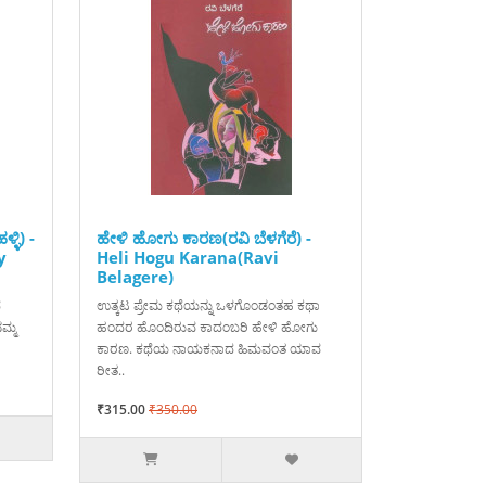
್ಳಿ) -
ಹೇಳಿ ಹೋಗು ಕಾರಣ(ರವಿ ಬೆಳಗೆರೆ) -
y
Heli Hogu Karana(Ravi
Belagere)
ದ
ಉತ್ಕಟ ಪ್ರೇಮ ಕಥೆಯನ್ನು ಒಳಗೊಂಡಂತಹ ಕಥಾ
ಮ್ಮ
ಹಂದರ ಹೊಂದಿರುವ ಕಾದಂಬರಿ ಹೇಳಿ ಹೋಗು
ಕಾರಣ. ಕಥೆಯ ನಾಯಕನಾದ ಹಿಮವಂತ ಯಾವ
ರೀತ..
₹315.00
₹350.00