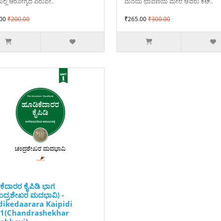
ಲ್ಲಿ ಆರೋಗ್ಯದ ಏರುಪೇ..
ಮನೆಯ ಛಾವಣಿಯ ಮೇಲೆ ಅವರು ಕಟ್..
00
₹200.00
₹265.00
₹300.00
ಕೆದಾರರ ಕೈಪಿಡಿ ಭಾಗ
ಂದ್ರಶೇಖರ ಮದಭಾವಿ) -
ikedaarara Kaipidi
-1(Chandrashekhar