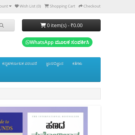
ount
Wish List (0)
Shopping Cart
Checkout
0 item(s) - ₹0.00
WhatsApp ಮೂಲಕ ಸಂಪರ್ಕಿಸಿ
ಕನ್ನಡ/ಕರ್ನಾಟಕ ಪರಂಪರೆ
ಜ್ಞಾನ/ವಿಜ್ಞಾನ
ಕತೆಗಳು