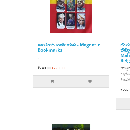
ಕಾಂತೀಯ ಹಾಳೆಗುರುತು - Magnetic
ದೇವಭ
Bookmarks
ಬೆಳ್
Mah
..
Belg
₹240.00
₹270.00
"ಘಟ್ಟಗ
ಕ್ರೂರವ
ಕೆಲವೆಡ
₹292.