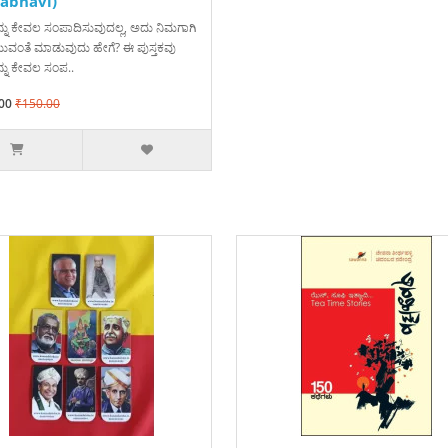
abhavi)
ನು ಕೇವಲ ಸಂಪಾದಿಸುವುದಲ್ಲ, ಅದು ನಿಮಗಾಗಿ
ುವಂತೆ ಮಾಡುವುದು ಹೇಗೆ? ಈ ಪುಸ್ತಕವು
ನು ಕೇವಲ ಸಂಪ..
00
₹150.00