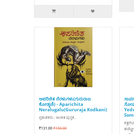
ಅಪರಿಚಿತ ನೆರಳುಗಳು(ಗುರುರಾಜ
ಸಾವನ್
ಕೋಡ್ಕಣಿ) - Aparichita
ಸೋಮೇ
Neralugalu(Gururaja Kodkani)
Yedu
Som
ಪ್ರಕಾಶಕರು : ಅಂಕಿತ ಪುಸ್ತಕ..
ಕತ್ತಲೆ
₹131.00
₹150.00
ಹಚ್ಚೊ