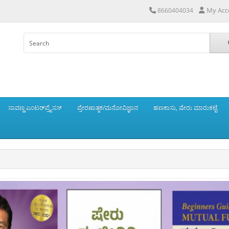
My Acc
8660404034
ಸಾವಣ್ಣ ಎಂಟರ್‌ಪ್ರೈಸಸ್
ಪ್ರೇರಣಾತ್ಮಕ/ಮನೋವಿಜ್ಞಾನ
ಹಣಕಾಸು, ಷೇರು ಮಾರುಕಟ್ಟೆ