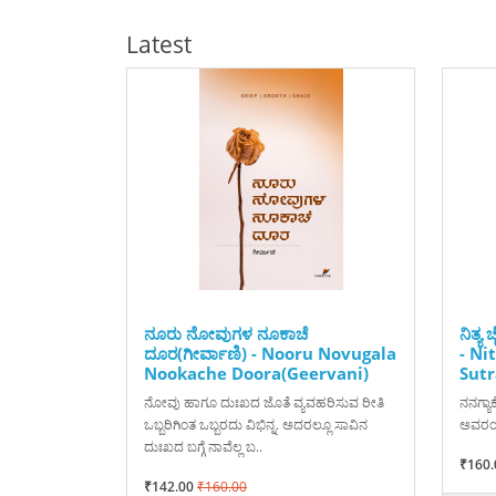
Latest
ನೂರು ನೋವುಗಳ ನೂಕಾಚೆ
ನಿತ್ಯ 
ದೂರ(ಗೀರ್ವಾಣಿ) - Nooru Novugala
- Ni
Nookache Doora(Geervani)
Sutr
ನೋವು ಹಾಗೂ ದುಃಖದ ಜೊತೆ ವ್ಯವಹರಿಸುವ ರೀತಿ
ನನಗ್ಯಾ
ಒಬ್ಬರಿಗಿಂತ ಒಬ್ಬರದು ವಿಭಿನ್ನ. ಅದರಲ್ಲೂ ಸಾವಿನ
ಅವರಂತೆ
ದುಃಖದ ಬಗ್ಗೆ ನಾವೆಲ್ಲ ಬ..
₹160.
₹142.00
₹160.00