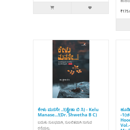
ಹಾದಿಯ
₹175.
ಕೇಳು ಮನಸೇ ..!(ಶ್ವೇತಾ ಬಿ ಸಿ) - Kelu
ಹೂಡಿ
Manase...!(Dr. Shwetha B C)
-1(ಚ
Hood
ಬದುಕು ಸುಲಭವಾಗಿ, ಸುಲಲಿತವಾಗಿ ಸಾಗುವ
Vol.
ರಸ್ತೆಯಲ್ಲ.