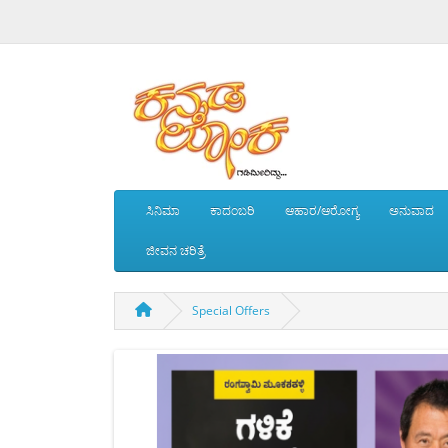
ಸಿನಿಮಾ
ಕಾದಂಬರಿ
ಆಹಾರ/ಆರೋಗ್ಯ
ಅನುವಾದ
ಜೀವನ ಚರಿತ್ರೆ
Special Offers